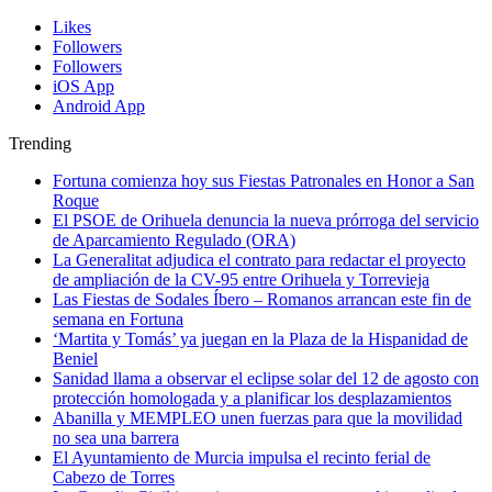
Likes
Followers
Followers
iOS App
Android App
Trending
Fortuna comienza hoy sus Fiestas Patronales en Honor a San
Roque
El PSOE de Orihuela denuncia la nueva prórroga del servicio
de Aparcamiento Regulado (ORA)
La Generalitat adjudica el contrato para redactar el proyecto
de ampliación de la CV-95 entre Orihuela y Torrevieja
Las Fiestas de Sodales Íbero – Romanos arrancan este fin de
semana en Fortuna
‘Martita y Tomás’ ya juegan en la Plaza de la Hispanidad de
Beniel
Sanidad llama a observar el eclipse solar del 12 de agosto con
protección homologada y a planificar los desplazamientos
Abanilla y MEMPLEO unen fuerzas para que la movilidad
no sea una barrera
El Ayuntamiento de Murcia impulsa el recinto ferial de
Cabezo de Torres