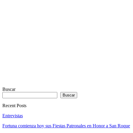
VISUALIZER
powered
by
Sodah
Webdesign
Dexheim
Buscar
Buscar
Recent Posts
Entrevistas
Fortuna comienza hoy sus Fiestas Patronales en Honor a San Roque