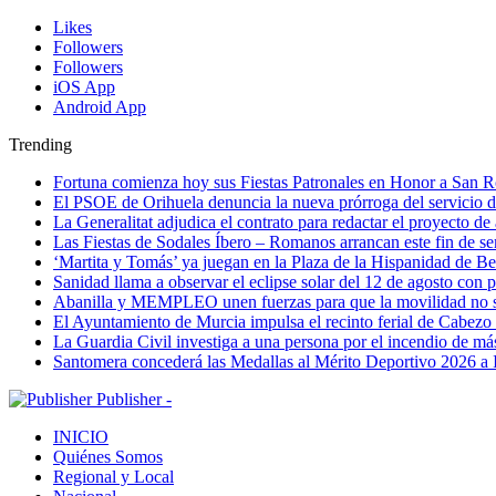
Likes
Followers
Followers
iOS App
Android App
Trending
Fortuna comienza hoy sus Fiestas Patronales en Honor a San 
El PSOE de Orihuela denuncia la nueva prórroga del servici
La Generalitat adjudica el contrato para redactar el proyecto d
Las Fiestas de Sodales Íbero – Romanos arrancan este fin de s
‘Martita y Tomás’ ya juegan en la Plaza de la Hispanidad de Be
Sanidad llama a observar el eclipse solar del 12 de agosto con 
Abanilla y MEMPLEO unen fuerzas para que la movilidad no s
El Ayuntamiento de Murcia impulsa el recinto ferial de Cabezo
La Guardia Civil investiga a una persona por el incendio de má
Santomera concederá las Medallas al Mérito Deportivo 2026 a 
Publisher -
INICIO
Quiénes Somos
Regional y Local