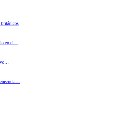
 británicos
ado en el…
uevo…
 Venezuela…