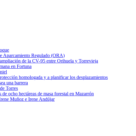
Roque
o de Aparcamiento Regulado (ORA)
e ampliación de la CV-95 entre Orihuela y Torrevieja
emana en Fortuna
niel
protección homologada y a planificar los desplazamientos
ea una barrera
 de Torres
s de ocho hectáreas de masa forestal en Mazarrón
Irene Muñoz e Irene Andújar