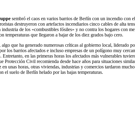
ruppe
sembró el caos en varios barrios de Berlín con un incendio con e
ristas destruyeron con artefactos incendiarios cinco cables de alta ten
la industria de los «combustibles fósiles» y no contra los hogares con m
con temperaturas que llegaron a bajar de los diez grados bajo cero.
e, algo que ha generado numerosas críticas al gobierno local, liderado 
por los barrios afectados e incluso empresas de un polígono muy cercan
. Entretanto, en las primeras horas los afectados más vulnerables tuvier
 que Protección Civil recomienda desde hace años para situaciones simil
uz en unas horas, otras viviendas, industrias y comercios tardaron much
on el suelo de Berlín helado por las bajas temperaturas.