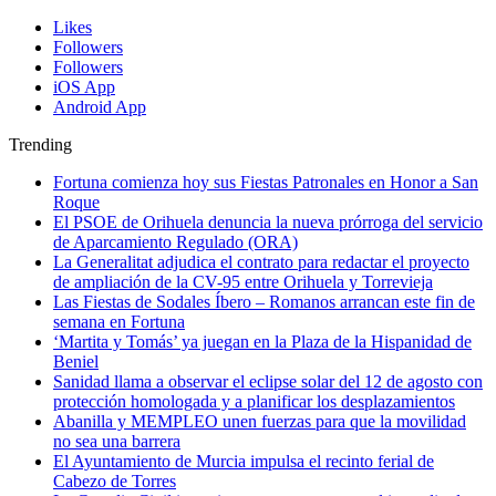
Likes
Followers
Followers
iOS App
Android App
Trending
Fortuna comienza hoy sus Fiestas Patronales en Honor a San
Roque
El PSOE de Orihuela denuncia la nueva prórroga del servicio
de Aparcamiento Regulado (ORA)
La Generalitat adjudica el contrato para redactar el proyecto
de ampliación de la CV-95 entre Orihuela y Torrevieja
Las Fiestas de Sodales Íbero – Romanos arrancan este fin de
semana en Fortuna
‘Martita y Tomás’ ya juegan en la Plaza de la Hispanidad de
Beniel
Sanidad llama a observar el eclipse solar del 12 de agosto con
protección homologada y a planificar los desplazamientos
Abanilla y MEMPLEO unen fuerzas para que la movilidad
no sea una barrera
El Ayuntamiento de Murcia impulsa el recinto ferial de
Cabezo de Torres