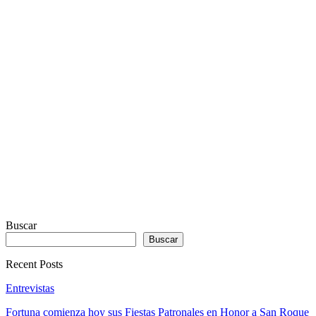
REAL
VISUALIZER
powered
by
Sodah
Webdesign
Dexheim
Buscar
Buscar
Recent Posts
Entrevistas
Fortuna comienza hoy sus Fiestas Patronales en Honor a San Roque