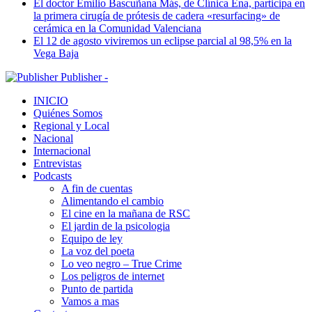
El doctor Emilio Bascuñana Más, de Clínica Ena, participa en
la primera cirugía de prótesis de cadera «resurfacing» de
cerámica en la Comunidad Valenciana
El 12 de agosto viviremos un eclipse parcial al 98,5% en la
Vega Baja
Publisher -
INICIO
Quiénes Somos
Regional y Local
Nacional
Internacional
Entrevistas
Podcasts
A fin de cuentas
Alimentando el cambio
El cine en la mañana de RSC
El jardin de la psicologia
Equipo de ley
La voz del poeta
Lo veo negro – True Crime
Los peligros de internet
Punto de partida
Vamos a mas