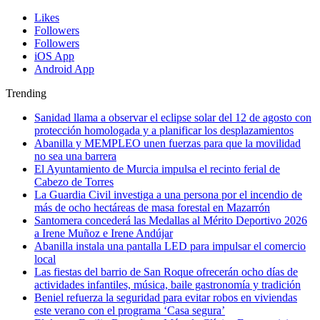
Likes
Followers
Followers
iOS App
Android App
Trending
Sanidad llama a observar el eclipse solar del 12 de agosto con
protección homologada y a planificar los desplazamientos
Abanilla y MEMPLEO unen fuerzas para que la movilidad
no sea una barrera
El Ayuntamiento de Murcia impulsa el recinto ferial de
Cabezo de Torres
La Guardia Civil investiga a una persona por el incendio de
más de ocho hectáreas de masa forestal en Mazarrón
Santomera concederá las Medallas al Mérito Deportivo 2026
a Irene Muñoz e Irene Andújar
Abanilla instala una pantalla LED para impulsar el comercio
local
Las fiestas del barrio de San Roque ofrecerán ocho días de
actividades infantiles, música, baile gastronomía y tradición
Beniel refuerza la seguridad para evitar robos en viviendas
este verano con el programa ‘Casa segura’