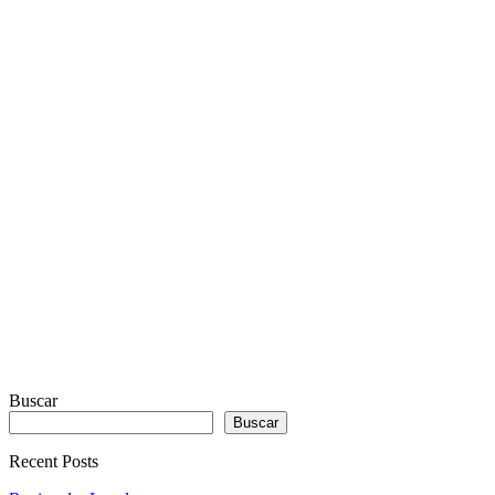
PLUGIN
WITH
REAL
VISUALIZER
powered
by
Sodah
Webdesign
Dexheim
Buscar
Buscar
Recent Posts