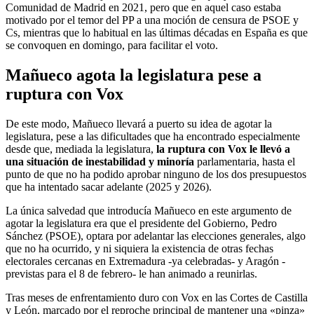
Comunidad de Madrid en 2021, pero que en aquel caso estaba
motivado por el temor del PP a una moción de censura de PSOE y
Cs, mientras que lo habitual en las últimas décadas en España es que
se convoquen en domingo, para facilitar el voto.
Mañueco agota la legislatura pese a
ruptura con Vox
De este modo, Mañueco llevará a puerto su idea de agotar la
legislatura, pese a las dificultades que ha encontrado especialmente
desde que, mediada la legislatura,
la ruptura con Vox le llevó a
una situación de inestabilidad y minoría
parlamentaria, hasta el
punto de que no ha podido aprobar ninguno de los dos presupuestos
que ha intentado sacar adelante (2025 y 2026).
La única salvedad que introducía Mañueco en este argumento de
agotar la legislatura era que el presidente del Gobierno, Pedro
Sánchez (PSOE), optara por adelantar las elecciones generales, algo
que no ha ocurrido, y ni siquiera la existencia de otras fechas
electorales cercanas en Extremadura -ya celebradas- y Aragón -
previstas para el 8 de febrero- le han animado a reunirlas.
Tras meses de enfrentamiento duro con Vox en las Cortes de Castilla
y León, marcado por el reproche principal de mantener una «pinza»