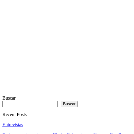
REAL
VISUALIZER
powered
by
Sodah
Webdesign
Dexheim
Buscar
Buscar
Recent Posts
Entrevistas