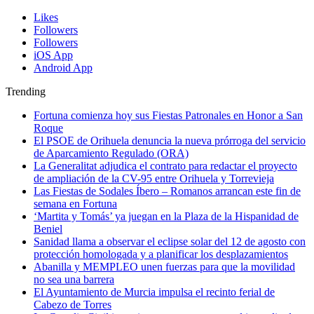
Likes
Followers
Followers
iOS App
Android App
Trending
Fortuna comienza hoy sus Fiestas Patronales en Honor a San
Roque
El PSOE de Orihuela denuncia la nueva prórroga del servicio
de Aparcamiento Regulado (ORA)
La Generalitat adjudica el contrato para redactar el proyecto
de ampliación de la CV-95 entre Orihuela y Torrevieja
Las Fiestas de Sodales Íbero – Romanos arrancan este fin de
semana en Fortuna
‘Martita y Tomás’ ya juegan en la Plaza de la Hispanidad de
Beniel
Sanidad llama a observar el eclipse solar del 12 de agosto con
protección homologada y a planificar los desplazamientos
Abanilla y MEMPLEO unen fuerzas para que la movilidad
no sea una barrera
El Ayuntamiento de Murcia impulsa el recinto ferial de
Cabezo de Torres