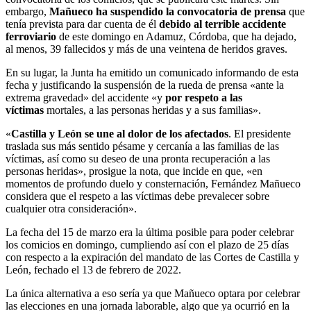
embargo,
Mañueco ha suspendido la convocatoria de prensa
que
tenía prevista para dar cuenta de él
debido al terrible accidente
ferroviario
de este domingo en Adamuz, Córdoba, que ha dejado,
al menos, 39 fallecidos y más de una veintena de heridos graves.
En su lugar, la Junta ha emitido un comunicado informando de esta
fecha y justificando la suspensión de la rueda de prensa «ante la
extrema gravedad» del accidente «y
por respeto a las
víctimas
mortales, a las personas heridas y a sus familias».
«
Castilla y León se une al dolor de los afectados
. El presidente
traslada sus más sentido pésame y cercanía a las familias de las
víctimas, así como su deseo de una pronta recuperación a las
personas heridas», prosigue la nota, que incide en que, «en
momentos de profundo duelo y consternación, Fernández Mañueco
considera que el respeto a las víctimas debe prevalecer sobre
cualquier otra consideración».
La fecha del 15 de marzo era la última posible para poder celebrar
los comicios en domingo, cumpliendo así con el plazo de 25 días
con respecto a la expiración del mandato de las Cortes de Castilla y
León, fechado el 13 de febrero de 2022.
La única alternativa a eso sería ya que Mañueco optara por celebrar
las elecciones en una jornada laborable, algo que ya ocurrió en la