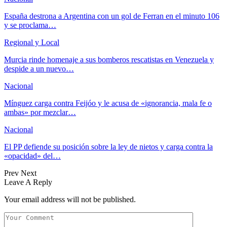
España destrona a Argentina con un gol de Ferran en el minuto 106
y se proclama…
Regional y Local
Murcia rinde homenaje a sus bomberos rescatistas en Venezuela y
despide a un nuevo…
Nacional
Mínguez carga contra Feijóo y le acusa de «ignorancia, mala fe o
ambas» por mezclar…
Nacional
El PP defiende su posición sobre la ley de nietos y carga contra la
«opacidad» del…
Prev
Next
Leave A Reply
Your email address will not be published.