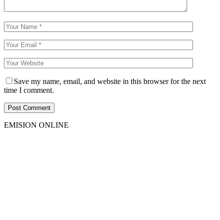
Save my name, email, and website in this browser for the next
time I comment.
EMISION ONLINE
HTML5
RADIO
PLAYER
PLUGIN
WITH
REAL
VISUALIZER
powered
by
Sodah