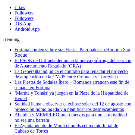
Likes
Followers
Followers
iOS App
Android App
Trending
Fortuna comienza hoy sus Fiestas Patronales en Honor a San
Roque
El PSOE de Orihuela denuncia la nueva prórroga del servicio
de Aparcamiento Regulado (ORA)
La Generalitat adjudica el contrato para redactar el proyecto
de ampliación de la CV-95 entre Orihuela y Torrevieja
Las Fiestas de Sodales Íbero – Romanos arrancan este fin de
semana en Fortuna
‘Martita y Tomás’ ya juegan en la Plaza de la Hispanidad de
Beniel
Sanidad llama a observar el eclipse solar del 12 de agosto con
protección homologada y a planificar los desplazamientos
Abanilla y MEMPLEO unen fuerzas para que la movilidad
no sea una barrera
El Ayuntamiento de Murcia impulsa el recinto ferial de
Cabezo de Torres