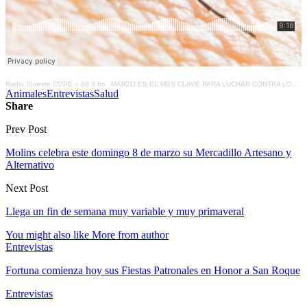
Radio Sureste COPE – 88.3 fm
·
MARZO ES EL MES CLAVE PARA LUCHAR CONTRA LOS MOSQUITOS
Animales
Entrevistas
Salud
Share
Prev Post
Molins celebra este domingo 8 de marzo su Mercadillo Artesano y
Alternativo
Next Post
Llega un fin de semana muy variable y muy primaveral
You might also like
More from author
Entrevistas
Fortuna comienza hoy sus Fiestas Patronales en Honor a San Roque
Entrevistas