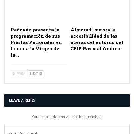
Redován presenta la
Almoradí mejora la
programación de sus
accesibilidad de las
Fiestas Patronales en
aceras del entorno del
honor a la Virgen de
CEIP Pascual Andreu
la…
PREV
NEXT
LEAVE A REPLY
Your email address will not be published.