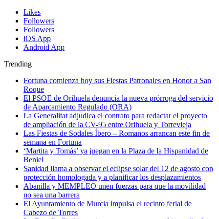
Likes
Followers
Followers
iOS App
Android App
Trending
Fortuna comienza hoy sus Fiestas Patronales en Honor a San
Roque
El PSOE de Orihuela denuncia la nueva prórroga del servicio
de Aparcamiento Regulado (ORA)
La Generalitat adjudica el contrato para redactar el proyecto
de ampliación de la CV-95 entre Orihuela y Torrevieja
Las Fiestas de Sodales Íbero – Romanos arrancan este fin de
semana en Fortuna
‘Martita y Tomás’ ya juegan en la Plaza de la Hispanidad de
Beniel
Sanidad llama a observar el eclipse solar del 12 de agosto con
protección homologada y a planificar los desplazamientos
Abanilla y MEMPLEO unen fuerzas para que la movilidad
no sea una barrera
El Ayuntamiento de Murcia impulsa el recinto ferial de
Cabezo de Torres