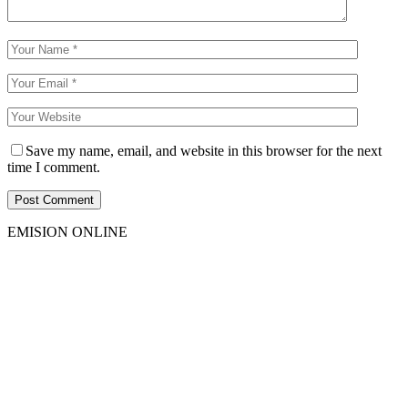
Save my name, email, and website in this browser for the next
time I comment.
EMISION ONLINE
HTML5
RADIO
PLAYER
PLUGIN
WITH
REAL
VISUALIZER
powered
by
Sodah