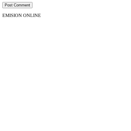
EMISION ONLINE
HTML5
RADIO
PLAYER
PLUGIN
WITH
REAL
VISUALIZER
powered
by
Sodah
Webdesign
Dexheim