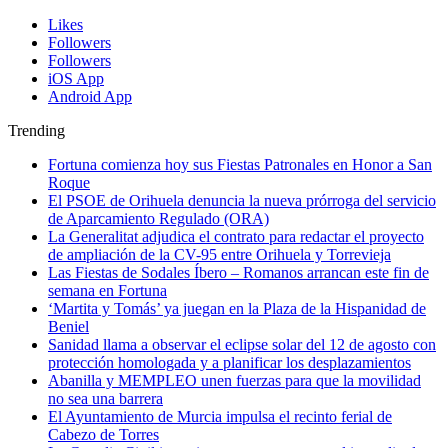
Likes
Followers
Followers
iOS App
Android App
Trending
Fortuna comienza hoy sus Fiestas Patronales en Honor a San
Roque
El PSOE de Orihuela denuncia la nueva prórroga del servicio
de Aparcamiento Regulado (ORA)
La Generalitat adjudica el contrato para redactar el proyecto
de ampliación de la CV-95 entre Orihuela y Torrevieja
Las Fiestas de Sodales Íbero – Romanos arrancan este fin de
semana en Fortuna
‘Martita y Tomás’ ya juegan en la Plaza de la Hispanidad de
Beniel
Sanidad llama a observar el eclipse solar del 12 de agosto con
protección homologada y a planificar los desplazamientos
Abanilla y MEMPLEO unen fuerzas para que la movilidad
no sea una barrera
El Ayuntamiento de Murcia impulsa el recinto ferial de
Cabezo de Torres