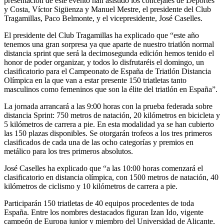
presentación de este evento han asistido los concejales de Deportes
y Costa, Víctor Sigüenza y Manuel Mestre, el presidente del Club
Tragamillas, Paco Belmonte, y el vicepresidente, José Caselles.
El presidente del Club Tragamillas ha explicado que “este año
tenemos una gran sorpresa ya que aparte de nuestro triatlón normal
distancia sprint que será la decimosegunda edición hemos tenido el
honor de poder organizar, y todos lo disfrutaréis el domingo, un
clasificatorio para el Campeonato de España de Triatlón Distancia
Olímpica en la que van a estar presente 150 triatletas tanto
masculinos como femeninos que son la élite del triatlón en España”.
La jornada arrancará a las 9:00 horas con la prueba federada sobre
distancia Sprint: 750 metros de natación, 20 kilómetros en bicicleta y
5 kilómetros de carrera a pie. En esta modalidad ya se han cubierto
las 150 plazas disponibles. Se otorgarán trofeos a los tres primeros
clasificados de cada una de las ocho categorías y premios en
metálico para los tres primeros absolutos.
José Caselles ha explicado que “a las 10:00 horas comenzará el
clasificatorio en distancia olímpica, con 1500 metros de natación, 40
kilómetros de ciclismo y 10 kilómetros de carrera a pie.
Participarán 150 triatletas de 40 equipos procedentes de toda
España. Entre los nombres destacados figuran Izan Ido, vigente
campeón de Europa junior y miembro del Universidad de Alicante,