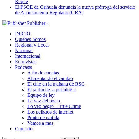
Roque
El PSOE de Orihuela denuncia la nueva prórroga del servicio
de Aparcamiento Regulado (ORA)
Publisher -
INICIO
Quiénes Somos
Regional y Local
Nacional
Internacional
Entrevistas
Podcasts
A fin de cuentas
Alimentando el cambio
El cine en la mañana de RSC
El jardin de la psicologia
Equipo de ley
La voz del poeta
Lo veo negro – True Crime
Los peligros de internet
Punto de partida
Vamos a mas
Contacto