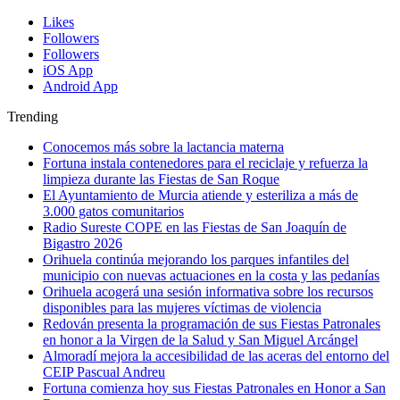
Likes
Followers
Followers
iOS App
Android App
Trending
Conocemos más sobre la lactancia materna
Fortuna instala contenedores para el reciclaje y refuerza la
limpieza durante las Fiestas de San Roque
El Ayuntamiento de Murcia atiende y esteriliza a más de
3.000 gatos comunitarios
Radio Sureste COPE en las Fiestas de San Joaquín de
Bigastro 2026
Orihuela continúa mejorando los parques infantiles del
municipio con nuevas actuaciones en la costa y las pedanías
Orihuela acogerá una sesión informativa sobre los recursos
disponibles para las mujeres víctimas de violencia
Redován presenta la programación de sus Fiestas Patronales
en honor a la Virgen de la Salud y San Miguel Arcángel
Almoradí mejora la accesibilidad de las aceras del entorno del
CEIP Pascual Andreu
Fortuna comienza hoy sus Fiestas Patronales en Honor a San