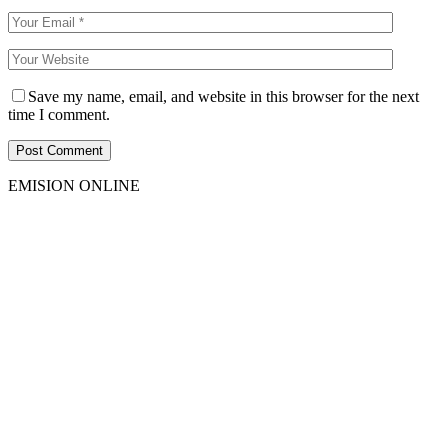
Save my name, email, and website in this browser for the next
time I comment.
EMISION ONLINE
HTML5
RADIO
PLAYER
PLUGIN
WITH
REAL
VISUALIZER
powered
by
Sodah
Webdesign
Dexheim