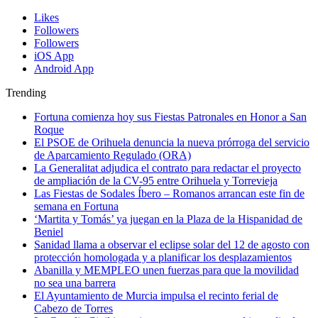
Likes
Followers
Followers
iOS App
Android App
Trending
Fortuna comienza hoy sus Fiestas Patronales en Honor a San
Roque
El PSOE de Orihuela denuncia la nueva prórroga del servicio
de Aparcamiento Regulado (ORA)
La Generalitat adjudica el contrato para redactar el proyecto
de ampliación de la CV-95 entre Orihuela y Torrevieja
Las Fiestas de Sodales Íbero – Romanos arrancan este fin de
semana en Fortuna
‘Martita y Tomás’ ya juegan en la Plaza de la Hispanidad de
Beniel
Sanidad llama a observar el eclipse solar del 12 de agosto con
protección homologada y a planificar los desplazamientos
Abanilla y MEMPLEO unen fuerzas para que la movilidad
no sea una barrera
El Ayuntamiento de Murcia impulsa el recinto ferial de
Cabezo de Torres