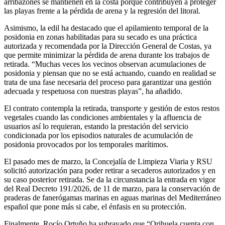
arribazones se mantienen en la costa porque contribuyen a proteger
las playas frente a la pérdida de arena y la regresión del litoral.
Asimismo, la edil ha destacado que el apilamiento temporal de la
posidonia en zonas habilitadas para su secado es una práctica
autorizada y recomendada por la Dirección General de Costas, ya
que permite minimizar la pérdida de arena durante los trabajos de
retirada. “Muchas veces los vecinos observan acumulaciones de
posidonia y piensan que no se está actuando, cuando en realidad se
trata de una fase necesaria del proceso para garantizar una gestión
adecuada y respetuosa con nuestras playas”, ha añadido.
El contrato contempla la retirada, transporte y gestión de estos restos
vegetales cuando las condiciones ambientales y la afluencia de
usuarios así lo requieran, estando la prestación del servicio
condicionada por los episodios naturales de acumulación de
posidonia provocados por los temporales marítimos.
El pasado mes de marzo, la Concejalía de Limpieza Viaria y RSU
solicitó autorización para poder retirar a secaderos autorizados y en
su caso posterior retirada. Se da la circunstancia la entrada en vigor
del Real Decreto 191/2026, de 11 de marzo, para la conservación de
praderas de fanerógamas marinas en aguas marinas del Mediterráneo
español que pone más si cabe, el énfasis en su protección.
Finalmente, Rocío Ortuño ha subrayado que “Orihuela cuenta con