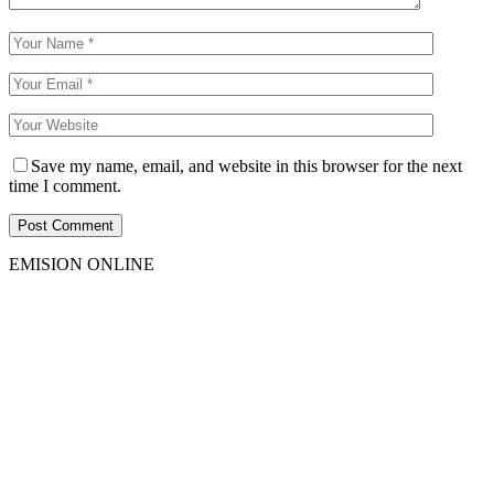
Save my name, email, and website in this browser for the next
time I comment.
EMISION ONLINE
HTML5
RADIO
PLAYER
PLUGIN
WITH
REAL
VISUALIZER
powered
by
Sodah
Webdesign