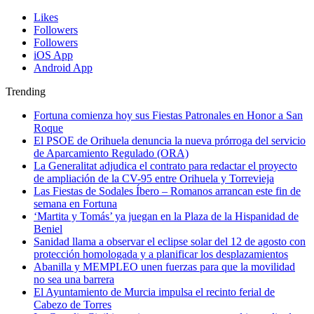
Likes
Followers
Followers
iOS App
Android App
Trending
Fortuna comienza hoy sus Fiestas Patronales en Honor a San
Roque
El PSOE de Orihuela denuncia la nueva prórroga del servicio
de Aparcamiento Regulado (ORA)
La Generalitat adjudica el contrato para redactar el proyecto
de ampliación de la CV-95 entre Orihuela y Torrevieja
Las Fiestas de Sodales Íbero – Romanos arrancan este fin de
semana en Fortuna
‘Martita y Tomás’ ya juegan en la Plaza de la Hispanidad de
Beniel
Sanidad llama a observar el eclipse solar del 12 de agosto con
protección homologada y a planificar los desplazamientos
Abanilla y MEMPLEO unen fuerzas para que la movilidad
no sea una barrera
El Ayuntamiento de Murcia impulsa el recinto ferial de
Cabezo de Torres