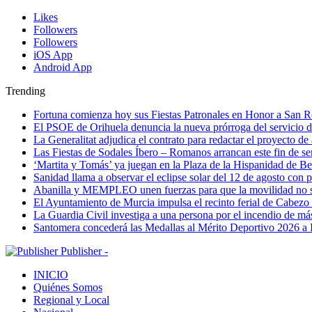
Likes
Followers
Followers
iOS App
Android App
Trending
Fortuna comienza hoy sus Fiestas Patronales en Honor a San 
El PSOE de Orihuela denuncia la nueva prórroga del servici
La Generalitat adjudica el contrato para redactar el proyecto d
Las Fiestas de Sodales Íbero – Romanos arrancan este fin de s
‘Martita y Tomás’ ya juegan en la Plaza de la Hispanidad de Be
Sanidad llama a observar el eclipse solar del 12 de agosto con 
Abanilla y MEMPLEO unen fuerzas para que la movilidad no s
El Ayuntamiento de Murcia impulsa el recinto ferial de Cabezo
La Guardia Civil investiga a una persona por el incendio de má
Santomera concederá las Medallas al Mérito Deportivo 2026 a 
Publisher -
INICIO
Quiénes Somos
Regional y Local