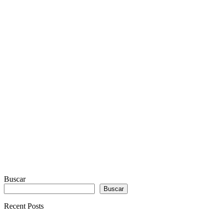
PLAYER
PLUGIN
WITH
REAL
VISUALIZER
powered
by
Sodah
Webdesign
Dexheim
Buscar
Buscar
Recent Posts