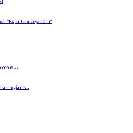
al
ional “Expo Torrevieja 2025”
no con el…
mera cirugía de…