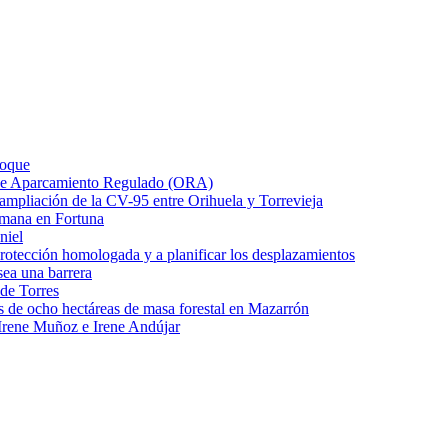
Roque
o de Aparcamiento Regulado (ORA)
e ampliación de la CV-95 entre Orihuela y Torrevieja
emana en Fortuna
niel
protección homologada y a planificar los desplazamientos
ea una barrera
 de Torres
s de ocho hectáreas de masa forestal en Mazarrón
Irene Muñoz e Irene Andújar