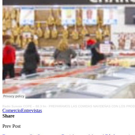
Radio Sureste COPE – 88.3 fm
·
PREPARAMOS LAS COMIDAS NAVIDEÑAS CON LOS PRO
Comercio
Entrevistas
Share
Prev Post