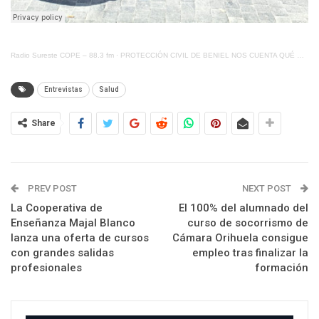
Radio Sureste COPE – 88.3 fm
·
PROTECCIÓN CIVIL DE BENIEL NOS CUENTA QUÉ HACER ANTE UN GOLPE DE CALOR
Entrevistas
Salud
Share
PREV POST
NEXT POST
La Cooperativa de
El 100% del alumnado del
Enseñanza Majal Blanco
curso de socorrismo de
lanza una oferta de cursos
Cámara Orihuela consigue
con grandes salidas
empleo tras finalizar la
profesionales
formación