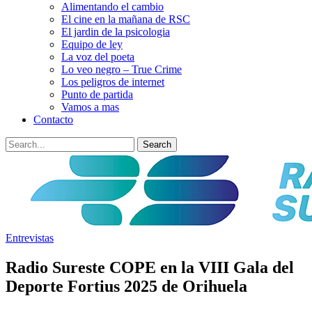
Alimentando el cambio
El cine en la mañana de RSC
El jardin de la psicologia
Equipo de ley
La voz del poeta
Lo veo negro – True Crime
Los peligros de internet
Punto de partida
Vamos a mas
Contacto
Entrevistas
Radio Sureste COPE en la VIII Gala del
Deporte Fortius 2025 de Orihuela