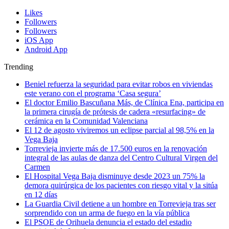
Likes
Followers
Followers
iOS App
Android App
Trending
Beniel refuerza la seguridad para evitar robos en viviendas
este verano con el programa ‘Casa segura’
El doctor Emilio Bascuñana Más, de Clínica Ena, participa en
la primera cirugía de prótesis de cadera «resurfacing» de
cerámica en la Comunidad Valenciana
El 12 de agosto viviremos un eclipse parcial al 98,5% en la
Vega Baja
Torrevieja invierte más de 17.500 euros en la renovación
integral de las aulas de danza del Centro Cultural Virgen del
Carmen
El Hospital Vega Baja disminuye desde 2023 un 75% la
demora quirúrgica de los pacientes con riesgo vital y la sitúa
en 12 días
La Guardia Civil detiene a un hombre en Torrevieja tras ser
sorprendido con un arma de fuego en la vía pública
El PSOE de Orihuela denuncia el estado del estadio