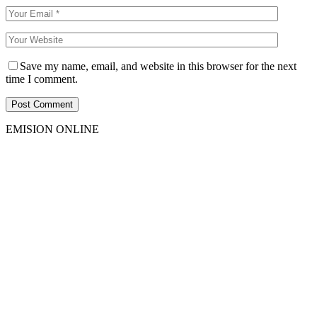
Save my name, email, and website in this browser for the next
time I comment.
EMISION ONLINE
HTML5
RADIO
PLAYER
PLUGIN
WITH
REAL
VISUALIZER
powered
by
Sodah
Webdesign
Dexheim