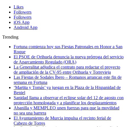
Likes
Followers
Followers
iOS App
Android App
Trending
Fortuna comienza hoy sus Fiestas Patronales en Honor a San
Roque
El PSOE de Orihuela denuncia la nueva prórroga del servicio
de Aparcamiento Regulado (ORA)
La Generalitat adjudica el contrato para redactar el proyecto
de ampliación de la CV-95 entre Orihuela y Torrevieja
Las Fiestas de Sodales Íbero – Romanos arrancan este fin de
semana en Fortuna
‘Martita y Tomás’ ya juegan en la Plaza de la Hispanidad de
Beniel
Sanidad llama a observar el eclipse solar del 12 de agosto con
protección homologada y a planificar los desplazamientos
Abanilla y MEMPLEO unen fuerzas para que la movilidad
no sea una barrera
El Ayuntamiento de Murcia impulsa el recinto ferial de
Cabezo de Torres