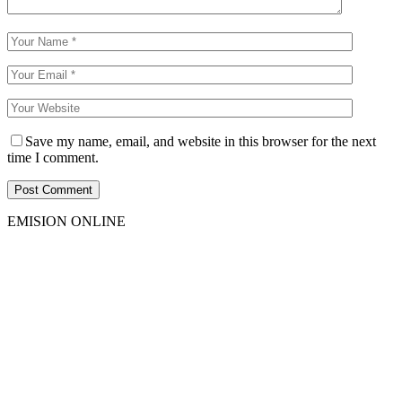
Save my name, email, and website in this browser for the next
time I comment.
EMISION ONLINE
HTML5
RADIO
PLAYER
PLUGIN
WITH
REAL
VISUALIZER
powered
by
Sodah
Webdesign