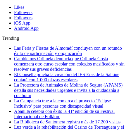
Likes
Followers
Followers
iOS App
Android App
Trending
Las Feria y Fiestas de Almoradí concluyen con un rotundo
éxito de participación y organización
Cambiemos Orihuela denuncia que Orihuela Costa
comenzará otro curso escolar con colegios masificados y sin
resolver sus graves deficiencias
El Consell aprueba la creación del IES Eras de la Sal que
contará con 1.000 plazas escolares
La Protectora de Animales de Molina de Segura (APAMS)
detalla sus necesidades urgentes e invita a la ciudadanía a
colaborar
La Campaneta trae a la comarca el proyecto ‘Eclipse
Inclusivo’ para personas con discapacidad visual
Abanilla celebra con éxito la 41ª edición de su Festival
Internacional de Folklore
La Biblioteca de Santomera registra más de 17.200 visitas
Luz verde a la rehabilitación del Casino de Torreagüera y el