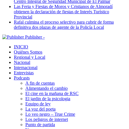
Centro Integral de Seguridad Municipal de El Palmar
Las Feria y Fiestas de Moros y Cristianos de Almoradí
obtienen la declaración de fiestas de Interés Turístico
Provincial
Rafal culmina el proceso selectivo para cubrir de forma
definitiva dos plazas de agente de la Policía Local
Publisher -
INICIO
Quiénes Somos
Regional y Local
Nacional
Internacional
Entrevistas
Podcasts
A fin de cuentas
Alimentando el cambio
El cine en la mañana de RSC
El jardin de la psicologia
Equipo de ley
La voz del poeta
Lo veo negro – True Crime
Los peligros de internet
Punto de partida