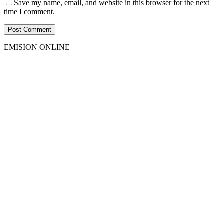
Save my name, email, and website in this browser for the next
time I comment.
EMISION ONLINE
HTML5
RADIO
PLAYER
PLUGIN
WITH
REAL
VISUALIZER
powered
by
Sodah
Webdesign
Dexheim