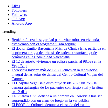
Likes
Followers
Followers
iOS App
Android App
Trending
Beniel refuerza la seguridad para evitar robos en viviendas
este verano con el programa ‘Casa segura’
El doctor Emilio Bascuñana Más, de Clínica Ena, participa en
la primera cirugía de prótesis de cadera «resurfacing» de
cerámica en la Comunidad Valenciana
El 12 de agosto viviremos un eclipse parcial al 98,5% en la
Vega Baja
Torrevieja invierte más de 17.500 euros en la renovación
integral de las aulas de danza del Centro Cultural Virgen del
Carmen
El Hospital Vega Baja disminuye desde 2023 un 75% la
demora quirúrgica de los pacientes con riesgo vital y la sitúa
en 12 días
La Guardia Civil detiene a un hombre en Torrevieja tras ser
sorprendido con un arma de fuego en la vía pública
El PSOE de Orihuela denuncia el estado del estadio