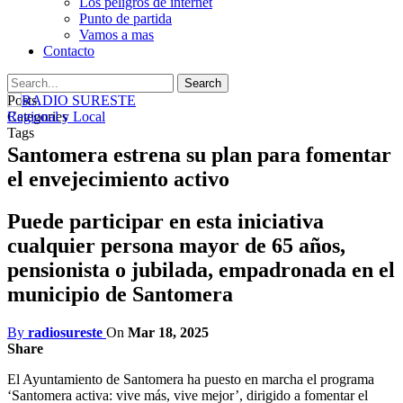
Los peligros de internet
Punto de partida
Vamos a mas
Contacto
Posts
Categories
Regional y Local
Tags
Santomera estrena su plan para fomentar
el envejecimiento activo
Puede participar en esta iniciativa
cualquier persona mayor de 65 años,
pensionista o jubilada, empadronada en el
municipio de Santomera
By
radiosureste
On
Mar 18, 2025
Share
El Ayuntamiento de Santomera ha puesto en marcha el programa
‘Santomera activa: vive más, vive mejor’, dirigido a fomentar el