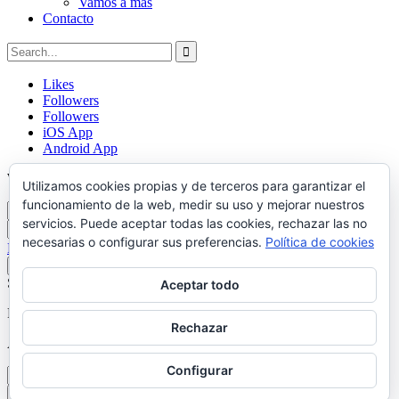
Vamos a mas
Contacto
Likes
Followers
Followers
iOS App
Android App
Welcome, Login to your account.
Utilizamos cookies propias y de terceros para garantizar el
funcionamiento de la web, medir su uso y mejorar nuestros
servicios. Puede aceptar todas las cookies, rechazar las no
necesarias o configurar sus preferencias.
Política de cookies
Forget password?
Remember me
Sign in
Aceptar todo
Recover your password.
Rechazar
A password will be e-mailed to you.
Configurar