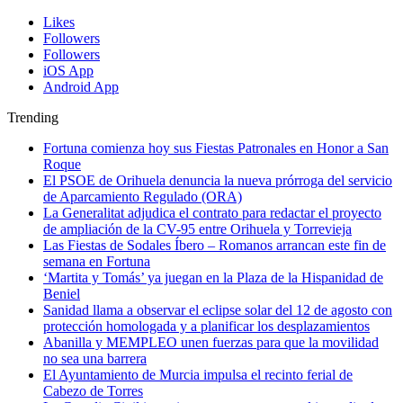
Likes
Followers
Followers
iOS App
Android App
Trending
Fortuna comienza hoy sus Fiestas Patronales en Honor a San
Roque
El PSOE de Orihuela denuncia la nueva prórroga del servicio
de Aparcamiento Regulado (ORA)
La Generalitat adjudica el contrato para redactar el proyecto
de ampliación de la CV-95 entre Orihuela y Torrevieja
Las Fiestas de Sodales Íbero – Romanos arrancan este fin de
semana en Fortuna
‘Martita y Tomás’ ya juegan en la Plaza de la Hispanidad de
Beniel
Sanidad llama a observar el eclipse solar del 12 de agosto con
protección homologada y a planificar los desplazamientos
Abanilla y MEMPLEO unen fuerzas para que la movilidad
no sea una barrera
El Ayuntamiento de Murcia impulsa el recinto ferial de
Cabezo de Torres