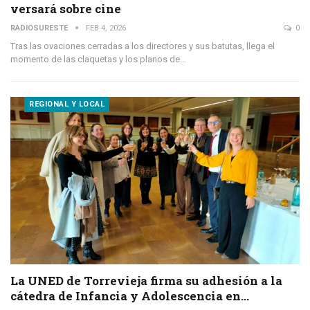
versará sobre cine
RADIOSURESTE
FEB 4, 2026
0
Tras las ovaciones cerradas a los directores y sus batutas, llega el
momento de las claquetas y los planos de…
REGIONAL Y LOCAL
La UNED de Torrevieja firma su adhesión a la
cátedra de Infancia y Adolescencia en…