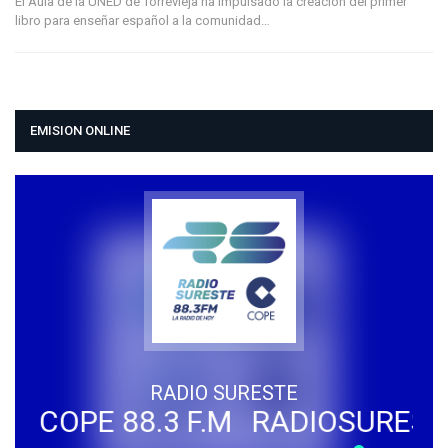
El Aula de la UNED de Torrevieja ha impulsado la creación del primer
libro para enseñar español a la comunidad…
EMISION ONLINE
RADIO SURESTE
 COPE 88.3 F.M
RADIOSURESTE -