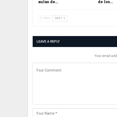
aulas de…
de los…
PREV
NEXT
LEAVE A REPLY
Your email add