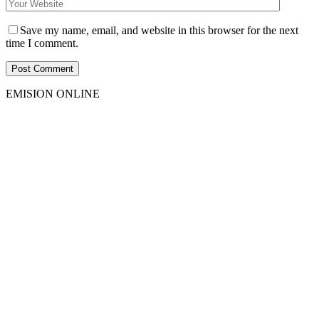
Save my name, email, and website in this browser for the next
time I comment.
EMISION ONLINE
HTML5
RADIO
PLAYER
PLUGIN
WITH
REAL
VISUALIZER
powered
by
Sodah
Webdesign
Dexheim