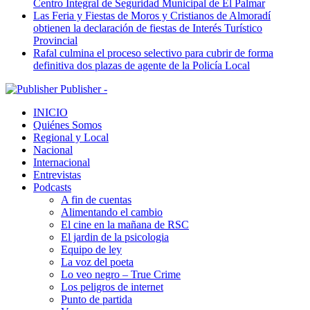
Centro Integral de Seguridad Municipal de El Palmar
Las Feria y Fiestas de Moros y Cristianos de Almoradí
obtienen la declaración de fiestas de Interés Turístico
Provincial
Rafal culmina el proceso selectivo para cubrir de forma
definitiva dos plazas de agente de la Policía Local
Publisher -
INICIO
Quiénes Somos
Regional y Local
Nacional
Internacional
Entrevistas
Podcasts
A fin de cuentas
Alimentando el cambio
El cine en la mañana de RSC
El jardin de la psicologia
Equipo de ley
La voz del poeta
Lo veo negro – True Crime
Los peligros de internet
Punto de partida