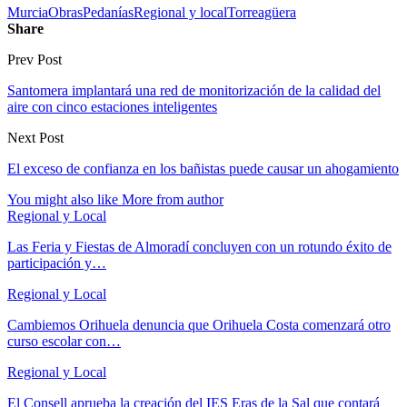
Murcia
Obras
Pedanías
Regional y local
Torreagüera
Share
Prev Post
Santomera implantará una red de monitorización de la calidad del
aire con cinco estaciones inteligentes
Next Post
El exceso de confianza en los bañistas puede causar un ahogamiento
You might also like
More from author
Regional y Local
Las Feria y Fiestas de Almoradí concluyen con un rotundo éxito de
participación y…
Regional y Local
Cambiemos Orihuela denuncia que Orihuela Costa comenzará otro
curso escolar con…
Regional y Local
El Consell aprueba la creación del IES Eras de la Sal que contará