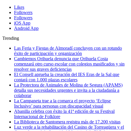
Likes
Followers
Followers
iOS App
Android App
Trending
Las Feria y Fiestas de Almoradí concluyen con un rotundo
éxito de participación y organización
Cambiemos Orihuela denuncia que Orihuela Costa
comenzará otro curso escolar con colegios masificados y sin
resolver sus graves deficiencias
El Consell aprueba la creación del IES Eras de la Sal que
contará con 1.000 plazas escolares
La Protectora de Animales de Molina de Segura (APAMS)
detalla sus necesidades urgentes e invita a la ciudadanía a
colaborar
La Campaneta trae a la comarca el proyecto ‘Eclipse
Inclusivo’ para personas con discapacidad visual
Abanilla celebra con éxito la 41ª edición de su Festival
Internacional de Folklore
La Biblioteca de Santomera registra más de 17.200 visitas
Luz verde a la rehabilitación del Casino de Torreagüera y el