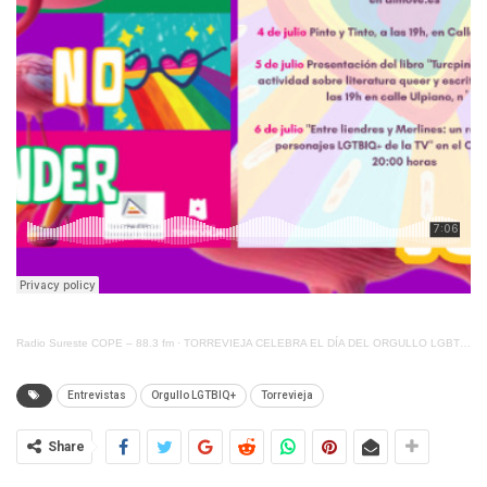
Radio Sureste COPE – 88.3 fm
·
TORREVIEJA CELEBRA EL DÍA DEL ORGULLO LGBTI CON MUCHAS ACTIVIDADES ESTE FIN DE SEMANA
Entrevistas
Orgullo LGTBIQ+
Torrevieja
Share