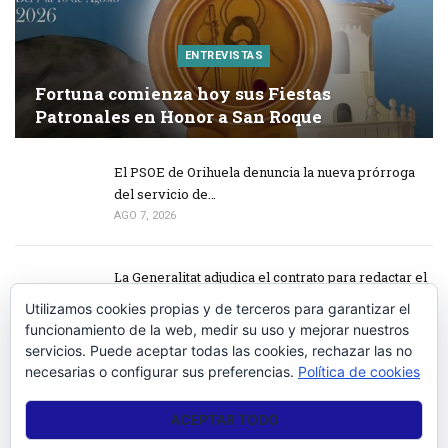
ENTREVISTAS
Fortuna comienza hoy sus Fiestas
Patronales en Honor a San Roque
El PSOE de Orihuela denuncia la nueva prórroga
del servicio de…
AGO 7, 2026
La Generalitat adjudica el contrato para redactar el
proyecto de…
Utilizamos cookies propias y de terceros para garantizar el
AGO 7, 2026
funcionamiento de la web, medir su uso y mejorar nuestros
servicios. Puede aceptar todas las cookies, rechazar las no
necesarias o configurar sus preferencias.
Política de cookies
Las Fiestas de Sodales Íbero – Romanos arrancan
este fin de semana en…
ACEPTAR TODO
AGO 7, 2026