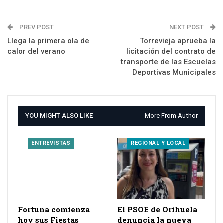
PREV POST
NEXT POST
Llega la primera ola de
Torrevieja aprueba la
calor del verano
licitación del contrato de
transporte de las Escuelas
Deportivas Municipales
YOU MIGHT ALSO LIKE
More From Author
ENTREVISTAS
REGIONAL Y LOCAL
Fortuna comienza
El PSOE de Orihuela
hoy sus Fiestas
denuncia la nueva