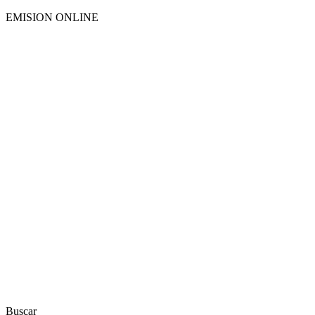
EMISION ONLINE
HTML5
RADIO
PLAYER
PLUGIN
WITH
REAL
VISUALIZER
powered
by
Sodah
Webdesign
Dexheim
Buscar