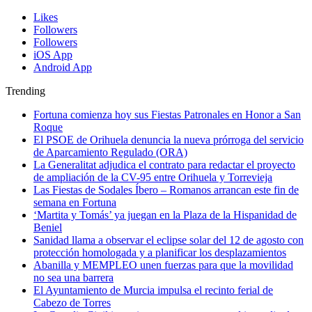
Likes
Followers
Followers
iOS App
Android App
Trending
Fortuna comienza hoy sus Fiestas Patronales en Honor a San
Roque
El PSOE de Orihuela denuncia la nueva prórroga del servicio
de Aparcamiento Regulado (ORA)
La Generalitat adjudica el contrato para redactar el proyecto
de ampliación de la CV-95 entre Orihuela y Torrevieja
Las Fiestas de Sodales Íbero – Romanos arrancan este fin de
semana en Fortuna
‘Martita y Tomás’ ya juegan en la Plaza de la Hispanidad de
Beniel
Sanidad llama a observar el eclipse solar del 12 de agosto con
protección homologada y a planificar los desplazamientos
Abanilla y MEMPLEO unen fuerzas para que la movilidad
no sea una barrera
El Ayuntamiento de Murcia impulsa el recinto ferial de
Cabezo de Torres