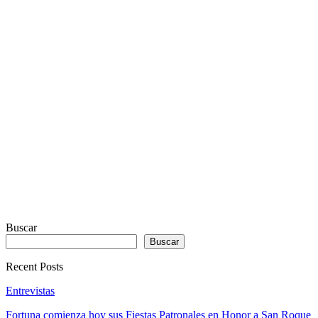
REAL
VISUALIZER
powered
by
Sodah
Webdesign
Dexheim
Buscar
Buscar
Recent Posts
Entrevistas
Fortuna comienza hoy sus Fiestas Patronales en Honor a San Roque