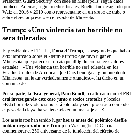
Praetorian Guard Security, con sede en Mineápolis, según datos
públicos. Además, según medios locales, Boelter fue designado por
Walz en 2016 y 2019 como representante en un grupo de trabajo
sobre el sector privado en el estado de Minesota.
Trump: «Una violencia tan horrible no
será tolerada»
El presidente de EE.UU.,
Donald Trump
, ha asegurado que había
sido informado sobre el «terrible tiroteo que tuvo lugar en
Minnesota, que parece ser un ataque dirigido contra legisladores
estatales». «Una violencia tan horrible no será tolerada en los
Estados Unidos de América. Que Dios bendiga al gran pueblo de
Minnesota, un lugar verdaderamente grandioso», ha dicho en un
comunicado
Por su parte,
la fiscal general, Pam Bondi
, ha afirmado que
el FBI
está investigando este caso junto a socios estatales
y locales.
«Esta horrible violencia no será tolerada y será procesada con todo
el peso de la ley», ha sentenciado en un mensaje en X.
Los asesinatos han tenido lugar
horas antes del polémico desfile
militar organizado por Trump
en Washington D.C. para
conmemorar el 250 aniversario de la fundación del ejército de