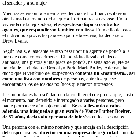
al senador y a su mujer.
Mientras se encontraban en la residencia de Hoffman, recibieron
otra llamada alertando del ataque a Hortman y a su esposo. En la
vivienda de la legisladora,
el sospechoso disparó contra los
agentes, que respondieron también con tiros
. En medio del caos,
el individuo aprovechó para escapar de la escena, ha declarado
Drew Evans.
Según Walz, el atacante se hizo pasar por un agente de policía a la
hora de cometer los crímenes. El individuo llevaba chaleco
antibalas, una pistola y una placa de policía, ha señalado el jefe de
policía de la ciudad de Brooklyn Park, Mark Bruley. Además, ha
dicho que el vehículo del sospechoso
contenía un «manifiesto», así
como una lista con nombres
de personas, entre los que se
encontraban los de los dos políticos que fueron tiroteados.
Las autoridades han señalado en la conferencia de prensa que, hasta
el momento, han detenido e interrogado a varias personas, pero
nadie permanece aún bajo custodia.
Se está llevando a cabo,
además, una búsqueda a gran escala
de
Vance Luther Boelter,
de 57 años, declarado «persona de interés»
en los asesinatos.
Una persona con el mismo nombre y que encaja en la descripción
del sospechoso era
director en una empresa de seguridad
llamada