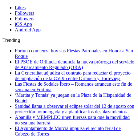
Likes
Followers
Followers
iOS App
Android App
Trending
Fortuna comienza hoy sus Fiestas Patronales en Honor a San
Roque
El PSOE de Orihuela denuncia la nueva prórroga del servicio
de Aparcamiento Regulado (ORA)
La Generalitat adjudica el contrato para redactar el proyecto
de ampliación de la CV-95 entre Orihuela y Torrevieja
Las Fiestas de Sodales Íbero – Romanos arrancan este fin de
semana en Fortuna
‘Martita y Tomás’ ya juegan en la Plaza de la Hispanidad de
Beniel
Sanidad llama a observar el eclipse solar del 12 de agosto con
protección homologada y a planificar los desplazamientos
Abanilla y MEMPLEO unen fuerzas para que la movilidad
no sea una barrera
El Ayuntamiento de Murcia impulsa el recinto ferial de
Cabezo de Torres