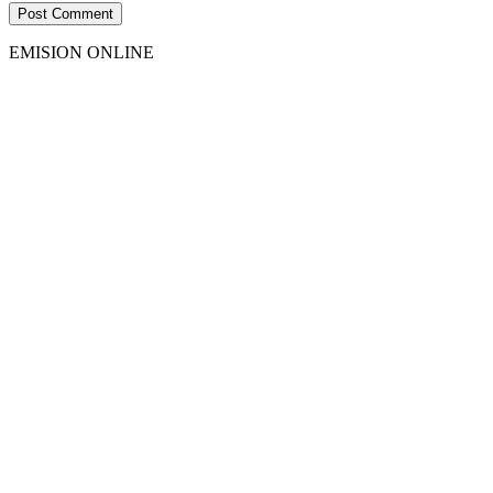
EMISION ONLINE
HTML5
RADIO
PLAYER
PLUGIN
WITH
REAL
VISUALIZER
powered
by
Sodah
Webdesign
Dexheim