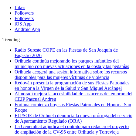
Likes
Followers
Followers
iOS App
Android App
Trending
Radio Sureste COPE en las Fiestas de San Joaquín de
Bigastro 2026
Orihuela continúa mejorando los parques infantiles del
municipio con nuevas actuaciones en la costa y las pedanías
Orihuela acogerá una sesión informativa sobre los recursos
disponibles para las mujeres víctimas de violencia
Redován presenta la programación de sus Fiestas Patronales
en honor a la Virgen de la Salud y San Miguel Arcángel
Almoradí mejora la accesibilidad de las aceras del entorno del
CEIP Pascual Andreu
Fortuna comienza hoy sus Fiestas Patronales en Honor a San
Roque
El PSOE de Orihuela denuncia la nueva prórroga del servicio
de Aparcamiento Regulado (ORA)
La Generalitat adjudica el contrato para redactar el proyecto
de ampliación de la CV-95 entre Orihuela y Torrevieja