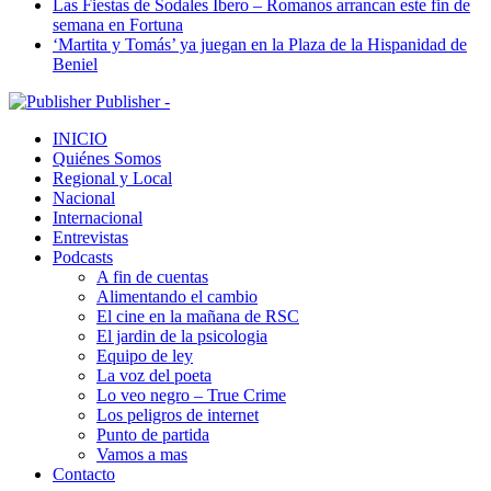
Las Fiestas de Sodales Íbero – Romanos arrancan este fin de
semana en Fortuna
‘Martita y Tomás’ ya juegan en la Plaza de la Hispanidad de
Beniel
Publisher -
INICIO
Quiénes Somos
Regional y Local
Nacional
Internacional
Entrevistas
Podcasts
A fin de cuentas
Alimentando el cambio
El cine en la mañana de RSC
El jardin de la psicologia
Equipo de ley
La voz del poeta
Lo veo negro – True Crime
Los peligros de internet
Punto de partida
Vamos a mas
Contacto