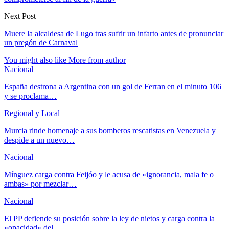
Next Post
Muere la alcaldesa de Lugo tras sufrir un infarto antes de pronunciar
un pregón de Carnaval
You might also like
More from author
Nacional
España destrona a Argentina con un gol de Ferran en el minuto 106
y se proclama…
Regional y Local
Murcia rinde homenaje a sus bomberos rescatistas en Venezuela y
despide a un nuevo…
Nacional
Mínguez carga contra Feijóo y le acusa de «ignorancia, mala fe o
ambas» por mezclar…
Nacional
El PP defiende su posición sobre la ley de nietos y carga contra la
«opacidad» del…