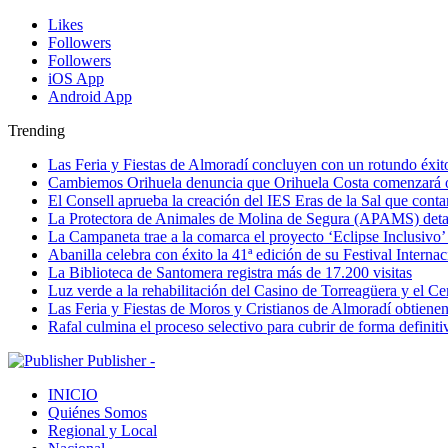
Likes
Followers
Followers
iOS App
Android App
Trending
Las Feria y Fiestas de Almoradí concluyen con un rotundo éxito
Cambiemos Orihuela denuncia que Orihuela Costa comenzará otro
El Consell aprueba la creación del IES Eras de la Sal que conta
La Protectora de Animales de Molina de Segura (APAMS) detalla
La Campaneta trae a la comarca el proyecto ‘Eclipse Inclusivo’
Abanilla celebra con éxito la 41ª edición de su Festival Interna
La Biblioteca de Santomera registra más de 17.200 visitas
Luz verde a la rehabilitación del Casino de Torreagüera y el C
Las Feria y Fiestas de Moros y Cristianos de Almoradí obtienen l
Rafal culmina el proceso selectivo para cubrir de forma definiti
Publisher -
INICIO
Quiénes Somos
Regional y Local