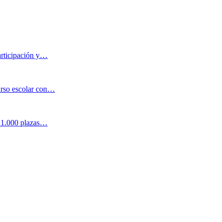
articipación y…
urso escolar con…
n 1.000 plazas…