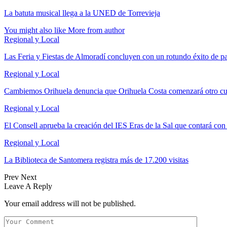
La batuta musical llega a la UNED de Torrevieja
You might also like
More from author
Regional y Local
Las Feria y Fiestas de Almoradí concluyen con un rotundo éxito de p
Regional y Local
Cambiemos Orihuela denuncia que Orihuela Costa comenzará otro c
Regional y Local
El Consell aprueba la creación del IES Eras de la Sal que contará co
Regional y Local
La Biblioteca de Santomera registra más de 17.200 visitas
Prev
Next
Leave A Reply
Your email address will not be published.