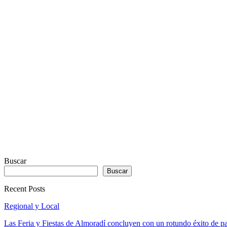
REAL
VISUALIZER
powered
by
Sodah
Webdesign
Dexheim
Buscar
Buscar
Recent Posts
Regional y Local
Las Feria y Fiestas de Almoradí concluyen con un rotundo éxito de p