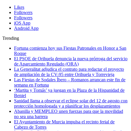
Likes
Followers
Followers
iOS App
Android App
Trending
Fortuna comienza hoy sus Fiestas Patronales en Honor a San
Roque
El PSOE de Orihuela denuncia la nueva prórroga del servicio
de Aparcamiento Regulado (ORA)
La Generalitat adjudica el contrato para redactar el proyecto
de ampliación de la CV-95 entre Orihuela y Torrevieja
Las Fiestas de Sodales Íbero – Romanos arrancan este fin de
semana en Fortuna
‘Martita y Tomás’ ya juegan en la Plaza de la Hispanidad de
Beniel
Sanidad llama a observar el eclipse solar del 12 de agosto con
protección homologada y a planificar los desplazamientos
Abanilla y MEMPLEO unen fuerzas para que la movilidad
no sea una barrera
El Ayuntamiento de Murcia impulsa el recinto ferial de
Cabezo de Torres