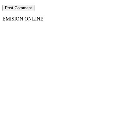
EMISION ONLINE
HTML5
RADIO
PLAYER
PLUGIN
WITH
REAL
VISUALIZER
powered
by
Sodah
Webdesign
Dexheim