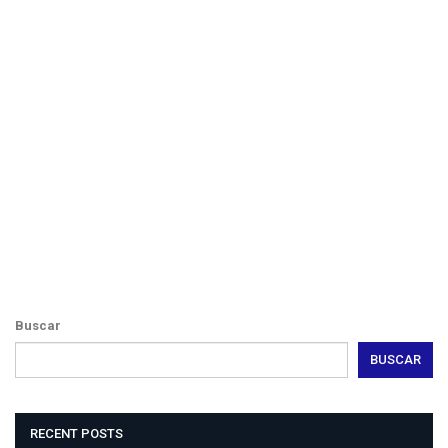
REAL
VISUALIZER
powered
by
Sodah
Webdesign
Dexheim
Buscar
BUSCAR
RECENT POSTS