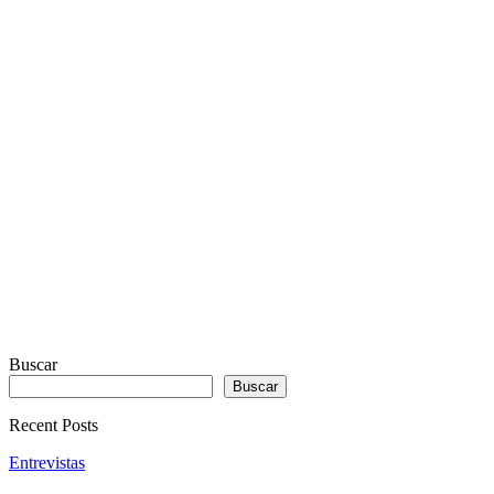
WITH
REAL
VISUALIZER
powered
by
Sodah
Webdesign
Dexheim
Buscar
Buscar
Recent Posts
Entrevistas