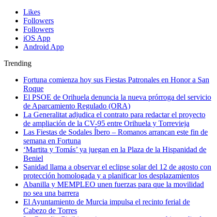
Likes
Followers
Followers
iOS App
Android App
Trending
Fortuna comienza hoy sus Fiestas Patronales en Honor a San
Roque
El PSOE de Orihuela denuncia la nueva prórroga del servicio
de Aparcamiento Regulado (ORA)
La Generalitat adjudica el contrato para redactar el proyecto
de ampliación de la CV-95 entre Orihuela y Torrevieja
Las Fiestas de Sodales Íbero – Romanos arrancan este fin de
semana en Fortuna
‘Martita y Tomás’ ya juegan en la Plaza de la Hispanidad de
Beniel
Sanidad llama a observar el eclipse solar del 12 de agosto con
protección homologada y a planificar los desplazamientos
Abanilla y MEMPLEO unen fuerzas para que la movilidad
no sea una barrera
El Ayuntamiento de Murcia impulsa el recinto ferial de
Cabezo de Torres