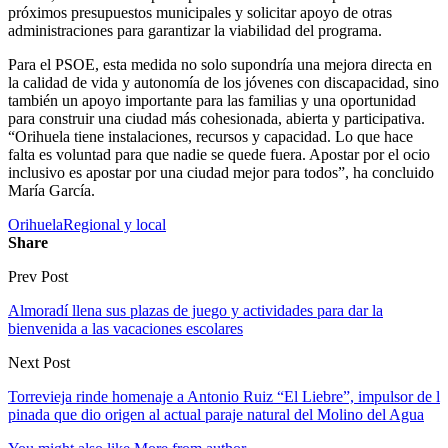
próximos presupuestos municipales y solicitar apoyo de otras
administraciones para garantizar la viabilidad del programa.
Para el PSOE, esta medida no solo supondría una mejora directa en
la calidad de vida y autonomía de los jóvenes con discapacidad, sino
también un apoyo importante para las familias y una oportunidad
para construir una ciudad más cohesionada, abierta y participativa.
“Orihuela tiene instalaciones, recursos y capacidad. Lo que hace
falta es voluntad para que nadie se quede fuera. Apostar por el ocio
inclusivo es apostar por una ciudad mejor para todos”, ha concluido
María García.
Orihuela
Regional y local
Share
Prev Post
Almoradí llena sus plazas de juego y actividades para dar la
bienvenida a las vacaciones escolares
Next Post
Torrevieja rinde homenaje a Antonio Ruiz “El Liebre”, impulsor de l
pinada que dio origen al actual paraje natural del Molino del Agua