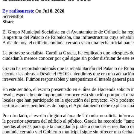
By
radiosureste
On
Jul 8, 2026
Screenshot
Share
El Grupo Municipal Socialista en el Ayuntamiento de Orihuela ha regi
la apertura del Palacio de Rubalcaba, una infraestructura cuya rehabi
A día de hoy, el edificio continúa cerrado y sin una fecha oficial para
La portavoz socialista, Carolina Gracia, ha explicado que «después d
ciudadanía merece conocer por qué sigue sin poder disfrutar de este 
Gracia ha recordado además que la rehabilitación del Palacio de Rubal
ejecutar las obras. «Desde el PSOE entendimos que era una actuación 
irreversible. Fuimos responsables y antepusimos el interés general par
En este sentido, el escrito presentado en el área de Hacienda solicita 
resulta especialmente importante conocer esta situación porque el retr
locales que han participado en la ejecución del proyecto. «No podemos
certificaciones pendientes de pago, el Ayuntamiento debe explicar cuál
Por otro lado, el escrito dirigido al área de Urbanismo solicita inform
la posterior apertura del edificio al público. Gracia ha recordado ”ta
puertas abiertas para que la ciudadanía pudiera conocer el resultado d
continúa cerrado y el Gobierno municipal sigue sin ofrecer una fecha 