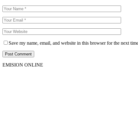
Save my name, email, and website in this browser for the next tim
EMISION ONLINE
HTML5
RADIO
PLAYER
PLUGIN
WITH
REAL
VISUALIZER
powered
by
Sodah
Webdesign
Dexheim