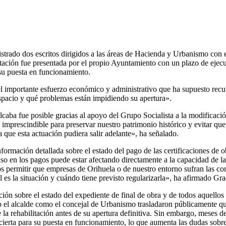
strado dos escritos dirigidos a las áreas de Hacienda y Urbanismo con e
litación fue presentada por el propio Ayuntamiento con un plazo de ejec
 su puesta en funcionamiento.
el importante esfuerzo económico y administrativo que ha supuesto recu
espacio y qué problemas están impidiendo su apertura».
caba fue posible gracias al apoyo del Grupo Socialista a la modificació
imprescindible para preservar nuestro patrimonio histórico y evitar qu
a que esta actuación pudiera salir adelante», ha señalado.
información detallada sobre el estado del pago de las certificaciones de 
aso en los pagos puede estar afectando directamente a la capacidad de l
 permitir que empresas de Orihuela o de nuestro entorno sufran las con
 es la situación y cuándo tiene previsto regularizarla», ha afirmado Gra
ación sobre el estado del expediente de final de obra y de todos aquellos 
nto el alcalde como el concejal de Urbanismo trasladaron públicamente qu
e la rehabilitación antes de su apertura definitiva. Sin embargo, meses 
cierta para su puesta en funcionamiento, lo que aumenta las dudas sobre