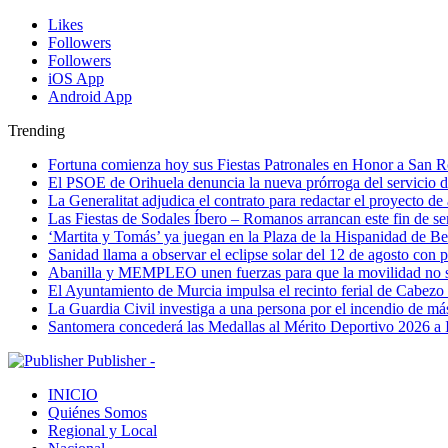
Likes
Followers
Followers
iOS App
Android App
Trending
Fortuna comienza hoy sus Fiestas Patronales en Honor a San 
El PSOE de Orihuela denuncia la nueva prórroga del servici
La Generalitat adjudica el contrato para redactar el proyecto d
Las Fiestas de Sodales Íbero – Romanos arrancan este fin de s
‘Martita y Tomás’ ya juegan en la Plaza de la Hispanidad de Be
Sanidad llama a observar el eclipse solar del 12 de agosto con 
Abanilla y MEMPLEO unen fuerzas para que la movilidad no s
El Ayuntamiento de Murcia impulsa el recinto ferial de Cabezo
La Guardia Civil investiga a una persona por el incendio de má
Santomera concederá las Medallas al Mérito Deportivo 2026 a 
Publisher -
INICIO
Quiénes Somos
Regional y Local