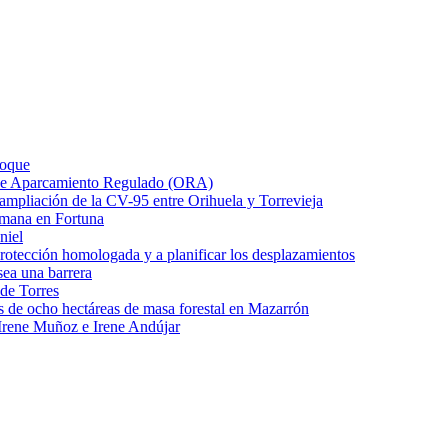
Roque
o de Aparcamiento Regulado (ORA)
e ampliación de la CV-95 entre Orihuela y Torrevieja
emana en Fortuna
niel
protección homologada y a planificar los desplazamientos
ea una barrera
 de Torres
s de ocho hectáreas de masa forestal en Mazarrón
Irene Muñoz e Irene Andújar