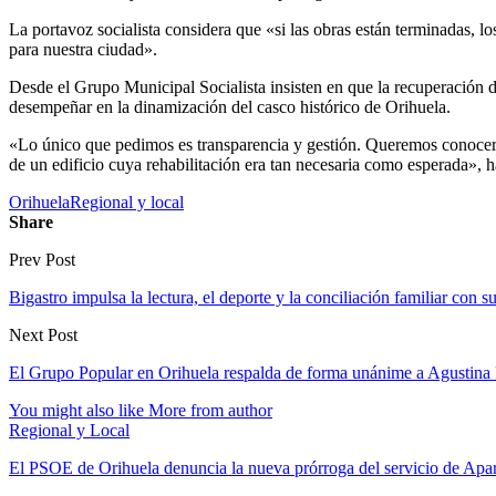
La portavoz socialista considera que «si las obras están terminadas, lo
para nuestra ciudad».
Desde el Grupo Municipal Socialista insisten en que la recuperación d
desempeñar en la dinamización del casco histórico de Orihuela.
«Lo único que pedimos es transparencia y gestión. Queremos conocer q
de un edificio cuya rehabilitación era tan necesaria como esperada», 
Orihuela
Regional y local
Share
Prev Post
Bigastro impulsa la lectura, el deporte y la conciliación familiar con
Next Post
El Grupo Popular en Orihuela respalda de forma unánime a Agustina
You might also like
More from author
Regional y Local
El PSOE de Orihuela denuncia la nueva prórroga del servicio de A