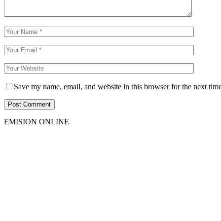
Save my name, email, and website in this browser for the next tim
EMISION ONLINE
HTML5
RADIO
PLAYER
PLUGIN
WITH
REAL
VISUALIZER
powered
by
Sodah
Webdesign