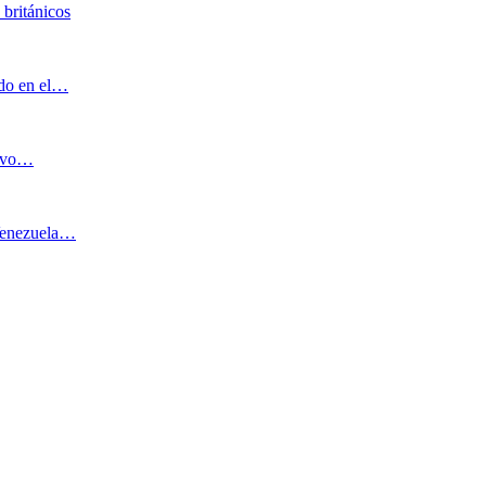
 británicos
ado en el…
uevo…
 Venezuela…