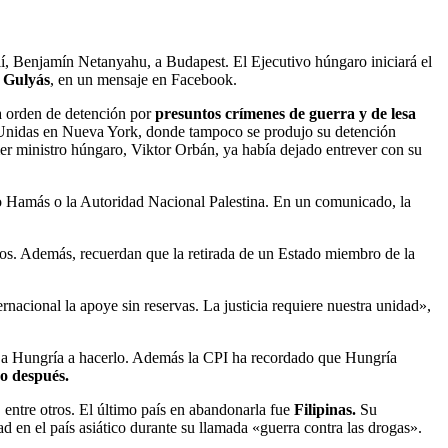
elí, Benjamín Netanyahu, a Budapest. El Ejecutivo húngaro iniciará el
 Gulyás
, en un mensaje en Facebook.
a orden de detención por
presuntos crímenes de guerra y de lesa
es Unidas en Nueva York, donde tampoco se produjo su detención
er ministro húngaro, Viktor Orbán, ya había dejado entrever con su
omo Hamás o la Autoridad Nacional Palestina. En un comunicado, la
os. Además, recuerdan que la retirada de un Estado miembro de la
acional la apoye sin reservas. La justicia requiere nuestra unidad»,
 a Hungría a hacerlo. Además la CPI ha recordado que Hungría
ño después.
 entre otros. El último país en abandonarla fue
Filipinas.
Su
d en el país asiático durante su llamada «guerra contra las drogas».