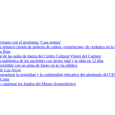
e verano con el programa ‘Casa segura’
a primera cirugía de prótesis de cadera «resurfacing» de cerámica en 
ga Baja
al de las aulas de danza del Centro Cultural Virgen del Carmen
irúrgica de los pacientes con riesgo vital y la sitúa en 12 días
rprendido con un arma de fuego en la vía pública
 de Los Arcos
garantizar la seguridad y la continuidad educativa del alumnado del CE
 Costa
 y catalogar los fondos del Museo Arqueológico