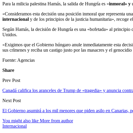
Para la milicia palestina Hamás, la salida de Hungría es «
inmoral» y
«Consideramos esta decisión una posición inmoral que representa una 
internacional
y de los principios de la justicia humanitaria», recoge el
Según Hamás, la decisión de Hungría es una «bofetada» al principio de
Unidos.
«Exigimos que el Gobierno húngaro anule inmediatamente esta decisión
sus crímenes y reciba un castigo justo por las masacres y el genocidio
Fuente: Agencias
Share
Prev Post
Canadá califica los aranceles de Trump de «tragedia» y anuncia cont
Next Post
El Gobierno asumirá a los mil menores que piden asilo en Canarias, 
You might also like
More from author
Internacional