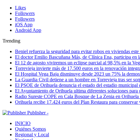
Likes
Followers
Followers
iOS App
Android App
Trending
Beniel refuerza la seguridad para evitar robos en viviendas est
El doctor Emilio Bascuñana Más, de Clínica Ena, participa en l
El 12 de agosto viviremos un eclipse parcial al 98,5% en la Ve
Torrevieja invierte más de 17.500 euros en la renovación integr
El Hospital Vega Baja disminuye desde 2023 un 75% la demora qu
La Guardia Civil detiene a un hombre en Torrevieja tras ser so
El PSOE de Orihuela denuncia el estado del estadio municipal
El Ayuntamiento de Orihuela ultima diferentes soluciones para 
Radio Sureste COPE en Cala Bosque de La Zenia en Orihuela
Orihuela recibe 17.424 euros del Plan Restaura para conservar
Publisher -
INICIO
Quiénes Somos
Regional y Local