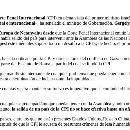
rte Penal Internacional
(CPI) en plena visita del primer ministro isra
nal e internacional»
, ha señalado el ministro de Gobernación,
Gergely
 Europa de Netanyahu desde
que la Corte Penal Internacional emitió l
lo había salido del país para intervenir ante la Asamblea de las Nacion
st este miércoles supuso todo un desafío a la CPI y, de hecho, el prim
, ha sido criticada por la CPI y otros actores del conflicto en Gaza c
arte del Estatuto de Roma, a partir del cual se fundó la CPI.
ue manifieste internamente cualquier problema que pueda tener con ell
uestra determinación de luchar contra la impunidad».
cuentas y para mantener su fuerza es imperativo que la comunidad intern
r cualquier «preocupación» que puedan tener con la Asamblea y animan
tatuto,
la salida de un país de la CPI no se hace efectiva hasta un a
aíses, entre los que no están presentes Estados Unidos, Rusia o China,
después de que la CPI le acusara de presuntos crímenes de lesa humanida