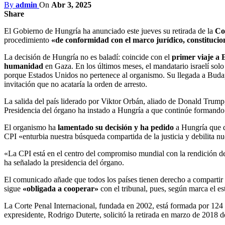
By
admin
On
Abr 3, 2025
Share
El Gobierno de Hungría ha anunciado este jueves su retirada de la
Co
procedimiento
«de conformidad con el marco jurídico, constitucio
La decisión de Hungría no es baladí: coincide con el
primer viaje a
humanidad
en Gaza. En los últimos meses, el mandatario israelí so
porque Estados Unidos no pertenece al organismo. Su llegada a Budape
invitación que no acataría la orden de arresto.
La salida del país liderado por Viktor Orbán, aliado de Donald Trump
Presidencia del órgano ha instado a Hungría a que continúe formando p
El organismo ha
lamentado su decisión y ha pedido
a Hungría que q
CPI «enturbia nuestra búsqueda compartida de la justicia y debilita n
«La CPI está en el centro del compromiso mundial con la rendición de 
ha señalado la presidencia del órgano.
El comunicado añade que todos los países tienen derecho a comparti
sigue
«obligada a cooperar»
con el tribunal, pues, según marca el es
La Corte Penal Internacional, fundada en 2002, está formada por 124 p
expresidente, Rodrigo Duterte, solicitó la retirada en marzo de 2018 