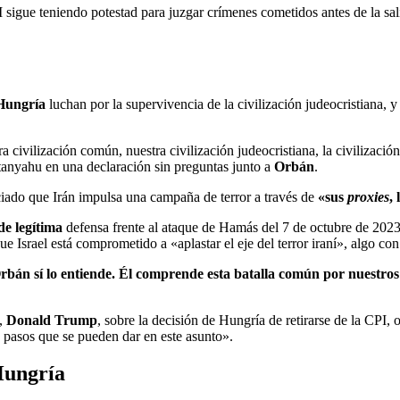
I sigue teniendo potestad para juzgar crímenes cometidos antes de la sa
 Hungría
luchan por la supervivencia de la civilización judeocristiana, y
a civilización común, nuestra civilización judeocristiana, la civilizac
tanyahu en una declaración sin preguntas junto a
Orbán
.
nciado que Irán impulsa una campaña de terror a través de
«sus
proxies
,
de legítima
defensa frente al ataque de Hamás del 7 de octubre de 202
Israel está comprometido a «aplastar el eje del terror iraní», algo con
án sí lo entiende. Él comprende esta batalla común por nuestros 
e,
Donald Trump
, sobre la decisión de Hungría de retirarse de la CP
 pasos que se pueden dar en este asunto».
Hungría