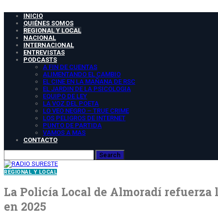
INICIO
QUIÉNES SOMOS
REGIONAL Y LOCAL
NACIONAL
INTERNACIONAL
ENTREVISTAS
PODCASTS
A FIN DE CUENTAS
ALIMENTANDO EL CAMBIO
EL CINE EN LA MAÑANA DE RSC
EL JARDIN DE LA PSICOLOGIA
EQUIPO DE LEY
LA VOZ DEL POETA
LO VEO NEGRO – TRUE CRIME
LOS PELIGROS DE INTERNET
PUNTO DE PARTIDA
VAMOS A MAS
CONTACTO
REGIONAL Y LOCAL
La Policía Local de Almoradí refuerza 
en 2025