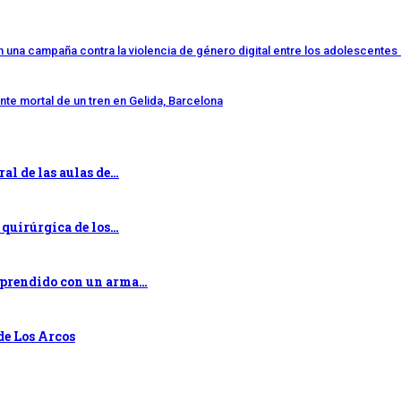
n una campaña contra la violencia de género digital entre los adolescentes
nte mortal de un tren en Gelida, Barcelona
ral de las aulas de…
 quirúrgica de los…
orprendido con un arma…
de Los Arcos