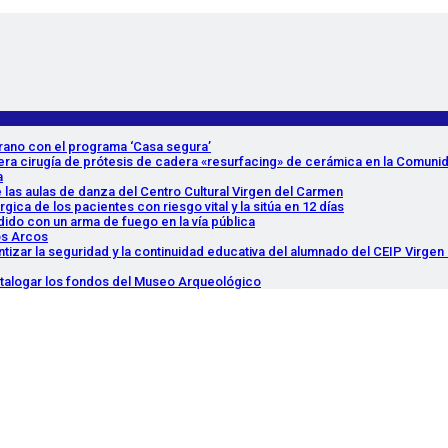
erano con el programa ‘Casa segura’
imera cirugía de prótesis de cadera «resurfacing» de cerámica en la Comuni
a
e las aulas de danza del Centro Cultural Virgen del Carmen
ica de los pacientes con riesgo vital y la sitúa en 12 días
dido con un arma de fuego en la vía pública
os Arcos
tizar la seguridad y la continuidad educativa del alumnado del CEIP Virgen 
catalogar los fondos del Museo Arqueológico