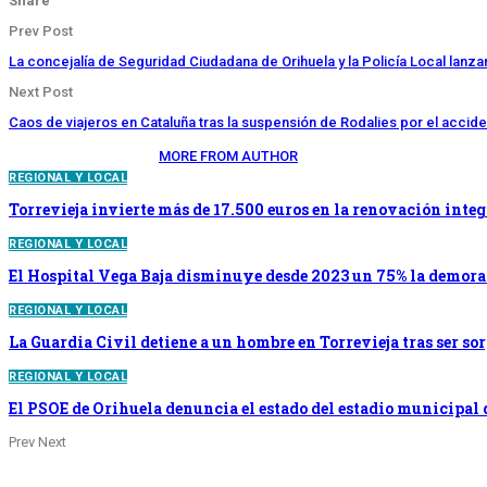
Share
Prev Post
La concejalía de Seguridad Ciudadana de Orihuela y la Policía Local lanza
Next Post
Caos de viajeros en Cataluña tras la suspensión de Rodalies por el accide
YOU MIGHT ALSO LIKE
MORE FROM AUTHOR
REGIONAL Y LOCAL
Torrevieja invierte más de 17.500 euros en la renovación integ
REGIONAL Y LOCAL
El Hospital Vega Baja disminuye desde 2023 un 75% la demora
REGIONAL Y LOCAL
La Guardia Civil detiene a un hombre en Torrevieja tras ser s
REGIONAL Y LOCAL
El PSOE de Orihuela denuncia el estado del estadio municipal 
Prev
Next
LEAVE A REPLY