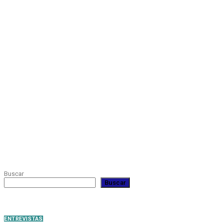
WITH
REAL
VISUALIZER
powered
by
Sodah
Webdesign
Dexheim
Buscar
Buscar
RECENT POSTS
ENTREVISTAS