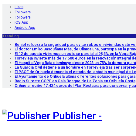
Likes
Followers
Followers
iOS App
Android App
Trending
Beniel refuerza la seguridad para evitar robos en viviendas este v
El doctor Emilio Bascuñana Más, de Clínica Ena, participa en la pr
El 12 de agosto viviremos un eclipse parcial al 98,5% en la Vega Baj
Torrevieja invierte más de 17.500 euros en la renovación integral d
El Hospital Vega Baja disminuye desde 2023 un 75% la demora quirúrg
La Guardia Civil detiene a un hombre en Torrevieja tras ser sorpren
El PSOE de Orihuela denuncia el estado del estadio municipal de L
El Ayuntamiento de Orihuela ultima diferentes soluciones para garan
Radio Sureste COPE en Cala Bosque de La Zenia en Orihuela Costa
Orihuela recibe 17.424 euros del Plan Restaura para conservar y 
Publisher -