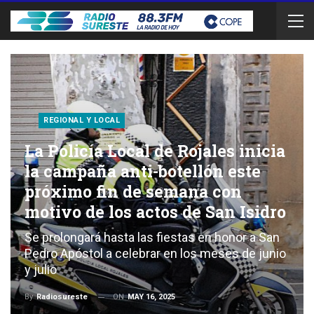
REGIONAL Y LOCAL
La Policía Local de Rojales inicia
la campaña anti-botellón este
próximo fin de semana con
motivo de los actos de San Isidro
Se prolongará hasta las fiestas en honor a San
Pedro Apóstol a celebrar en los meses de junio
y julio
ON
MAY 16, 2025
By
Radiosureste