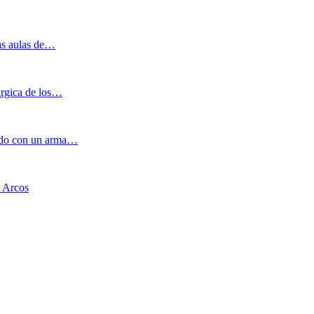
las aulas de…
úrgica de los…
dido con un arma…
s Arcos