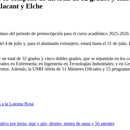
Alacant y Elche
zo del periodo de preinscripción para el curso académico 2025-2026 d
l 4 de julio y, para el alumnado extranjero, estará hasta el 31 de julio.
 total de 32 grados y cinco dobles grados, que se repartirán en los c
ados en Enfermería; en Ingeniería en Tecnologías Industriales; y en G
entos. Además, la UMH oferta de 51 Másteres Oficiales y 15 programa
a a la Laguna Rosa
itivo por tierra, mar y aire, drones, motos de agua y 56 agentes