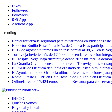
Likes
Followers
Followers
iOS App
Android App
Trending
Beniel refuerza la seguridad para evitar robos en viviendas est
El doctor Emilio Bascuñana Más, de Clínica Ena, participa en l
El 12 de agosto viviremos un eclipse parcial al 98,5% en la Ve
Torrevieja invierte más de 17.500 euros en la renovación integr
El Hospital Vega Baja disminuye desde 2023 un 75% la demora qu
La Guardia Civil detiene a un hombre en Torrevieja tras ser so
El PSOE de Orihuela denuncia el estado del estadio municipal
El Ayuntamiento de Orihuela ultima diferentes soluciones para 
Radio Sureste COPE en Cala Bosque de La Zenia en Orihuela
Orihuela recibe 17.424 euros del Plan Restaura para conservar
Publisher -
INICIO
Quiénes Somos
Regional y Local