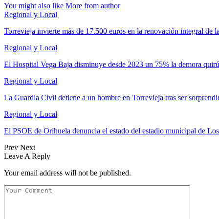
You might also like
More from author
Regional y Local
Torrevieja invierte más de 17.500 euros en la renovación integral de 
Regional y Local
El Hospital Vega Baja disminuye desde 2023 un 75% la demora quir
Regional y Local
La Guardia Civil detiene a un hombre en Torrevieja tras ser sorpren
Regional y Local
El PSOE de Orihuela denuncia el estado del estadio municipal de Lo
Prev
Next
Leave A Reply
Your email address will not be published.