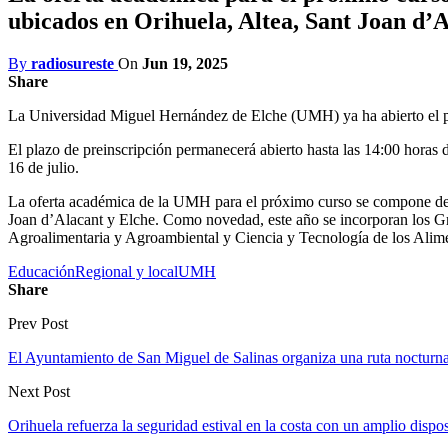
ubicados en Orihuela, Altea, Sant Joan d’
By
radiosureste
On
Jun 19, 2025
Share
La Universidad Miguel Hernández de Elche (UMH) ya ha abierto el pla
El plazo de preinscripción permanecerá abierto hasta las 14:00 horas de
16 de julio.
La oferta académica de la UMH para el próximo curso se compone de un
Joan d’Alacant y Elche. Como novedad, este año se incorporan los Gr
Agroalimentaria y Agroambiental y Ciencia y Tecnología de los Alim
Educación
Regional y local
UMH
Share
Prev Post
El Ayuntamiento de San Miguel de Salinas organiza una ruta nocturn
Next Post
Orihuela refuerza la seguridad estival en la costa con un amplio dispos