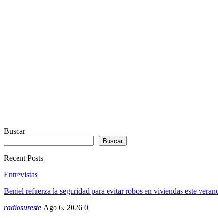
by
Sodah
Webdesign
Dexheim
Buscar
Buscar
Recent Posts
Entrevistas
Beniel refuerza la seguridad para evitar robos en viviendas este vera
radiosureste
Ago 6, 2026
0