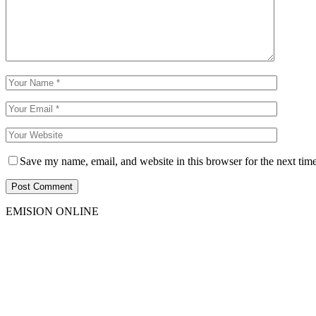
Save my name, email, and website in this browser for the next tim
EMISION ONLINE
HTML5
RADIO
PLAYER
PLUGIN
WITH
REAL
VISUALIZER
powered