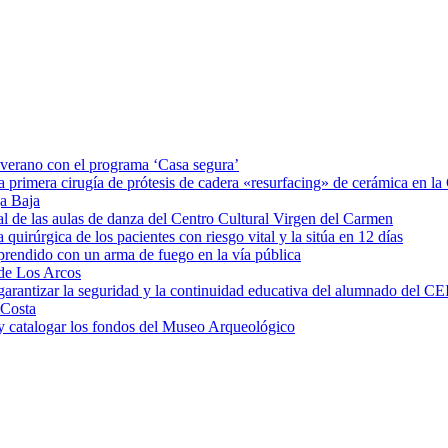
e verano con el programa ‘Casa segura’
a primera cirugía de prótesis de cadera «resurfacing» de cerámica en 
ga Baja
al de las aulas de danza del Centro Cultural Virgen del Carmen
irúrgica de los pacientes con riesgo vital y la sitúa en 12 días
rprendido con un arma de fuego en la vía pública
 de Los Arcos
garantizar la seguridad y la continuidad educativa del alumnado del CE
 Costa
 y catalogar los fondos del Museo Arqueológico