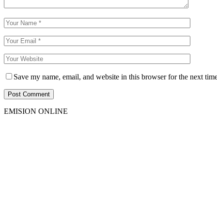
Save my name, email, and website in this browser for the next tim
EMISION ONLINE
HTML5
RADIO
PLAYER
PLUGIN
WITH
REAL
VISUALIZER
powered
by
Sodah
Webdesign
Dexheim