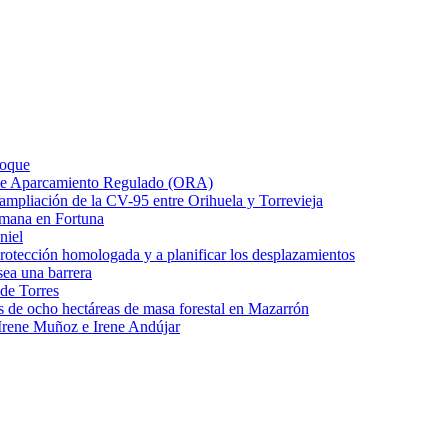
Roque
o de Aparcamiento Regulado (ORA)
e ampliación de la CV-95 entre Orihuela y Torrevieja
emana en Fortuna
niel
protección homologada y a planificar los desplazamientos
ea una barrera
 de Torres
s de ocho hectáreas de masa forestal en Mazarrón
Irene Muñoz e Irene Andújar