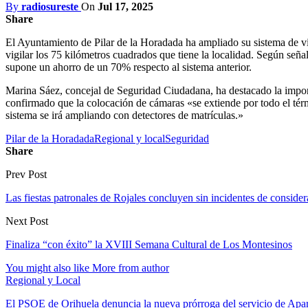
By
radiosureste
On
Jul 17, 2025
Share
El Ayuntamiento de Pilar de la Horadada ha ampliado su sistema de vid
vigilar los 75 kilómetros cuadrados que tiene la localidad. Según señ
supone un ahorro de un 70% respecto al sistema anterior.
Marina Sáez, concejal de Seguridad Ciudadana, ha destacado la impor
confirmado que la colocación de cámaras «se extiende por todo el té
sistema se irá ampliando con detectores de matrículas.»
Pilar de la Horadada
Regional y local
Seguridad
Share
Prev Post
Las fiestas patronales de Rojales concluyen sin incidentes de consider
Next Post
Finaliza “con éxito” la XVIII Semana Cultural de Los Montesinos
You might also like
More from author
Regional y Local
El PSOE de Orihuela denuncia la nueva prórroga del servicio de A