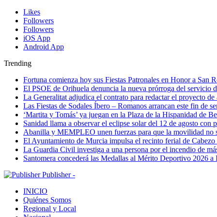
Likes
Followers
Followers
iOS App
Android App
Trending
Fortuna comienza hoy sus Fiestas Patronales en Honor a San 
El PSOE de Orihuela denuncia la nueva prórroga del servici
La Generalitat adjudica el contrato para redactar el proyecto d
Las Fiestas de Sodales Íbero – Romanos arrancan este fin de s
‘Martita y Tomás’ ya juegan en la Plaza de la Hispanidad de Be
Sanidad llama a observar el eclipse solar del 12 de agosto con 
Abanilla y MEMPLEO unen fuerzas para que la movilidad no s
El Ayuntamiento de Murcia impulsa el recinto ferial de Cabezo
La Guardia Civil investiga a una persona por el incendio de má
Santomera concederá las Medallas al Mérito Deportivo 2026 a 
Publisher -
INICIO
Quiénes Somos
Regional y Local