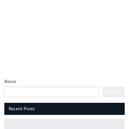
VISUALIZER
powered
by
Sodah
Webdesign
Dexheim
Buscar
BUSCAR
Recent Posts