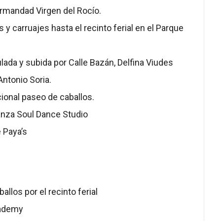
ermandad Virgen del Rocío.
s y carruajes hasta el recinto ferial en el Parque
culada y subida por Calle Bazán, Delfina Viudes
 Antonio Soria.
cional paseo de caballos.
anza Soul Dance Studio
e Paya’s
allos por el recinto ferial
cademy