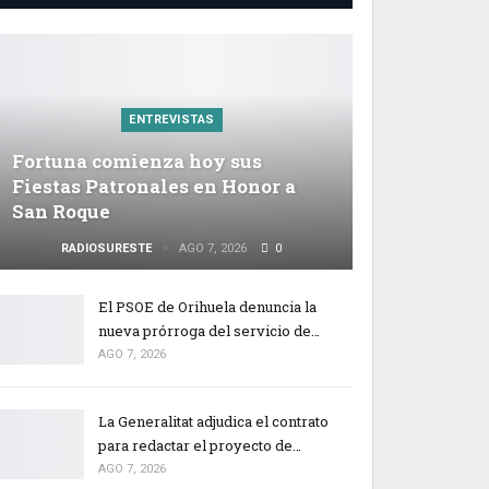
ENTREVISTAS
Fortuna comienza hoy sus
Fiestas Patronales en Honor a
San Roque
RADIOSURESTE
AGO 7, 2026
0
El PSOE de Orihuela denuncia la
nueva prórroga del servicio de…
AGO 7, 2026
La Generalitat adjudica el contrato
para redactar el proyecto de…
AGO 7, 2026