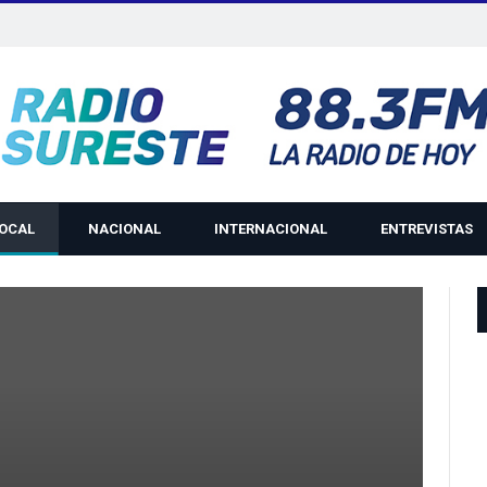
LOCAL
NACIONAL
INTERNACIONAL
ENTREVISTAS
H
R
P
P
W