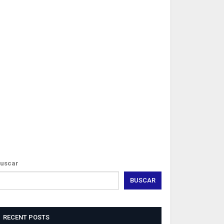
EAL
ISUALIZER
owered
y
odah
ebdesign
exheim
uscar
BUSCAR
RECENT POSTS