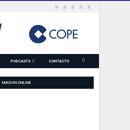
PODCASTS
CONTACTO
EMISION ONLINE
TML5
ADIO
LAYER
LUGIN
ITH