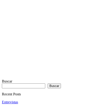
PLUGIN
WITH
REAL
VISUALIZER
powered
by
Sodah
Webdesign
Dexheim
Buscar
Buscar
Recent Posts
Entrevistas