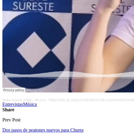
Radio Sureste COPE – 88.3 fm
·
TRIBU POP, EL NUEVO PROYECTO DE LA CANTANTE KAR
Entrevistas
Música
Share
Prev Post
Dos pasos de peatones nuevos para Churra