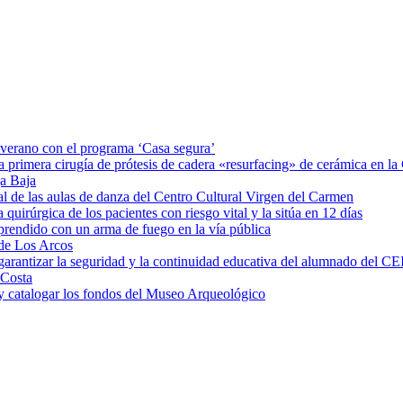
e verano con el programa ‘Casa segura’
a primera cirugía de prótesis de cadera «resurfacing» de cerámica en 
ga Baja
al de las aulas de danza del Centro Cultural Virgen del Carmen
irúrgica de los pacientes con riesgo vital y la sitúa en 12 días
rprendido con un arma de fuego en la vía pública
 de Los Arcos
garantizar la seguridad y la continuidad educativa del alumnado del CE
 Costa
 y catalogar los fondos del Museo Arqueológico