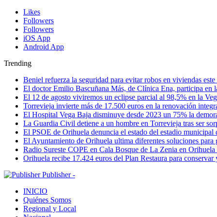
Likes
Followers
Followers
iOS App
Android App
Trending
Beniel refuerza la seguridad para evitar robos en viviendas est
El doctor Emilio Bascuñana Más, de Clínica Ena, participa en l
El 12 de agosto viviremos un eclipse parcial al 98,5% en la Ve
Torrevieja invierte más de 17.500 euros en la renovación integr
El Hospital Vega Baja disminuye desde 2023 un 75% la demora qu
La Guardia Civil detiene a un hombre en Torrevieja tras ser so
El PSOE de Orihuela denuncia el estado del estadio municipal
El Ayuntamiento de Orihuela ultima diferentes soluciones para 
Radio Sureste COPE en Cala Bosque de La Zenia en Orihuela
Orihuela recibe 17.424 euros del Plan Restaura para conservar
Publisher -
INICIO
Quiénes Somos
Regional y Local