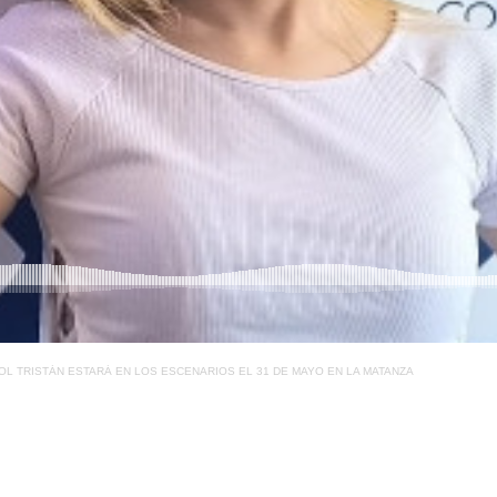
OL TRISTÁN ESTARÁ EN LOS ESCENARIOS EL 31 DE MAYO EN LA MATANZA