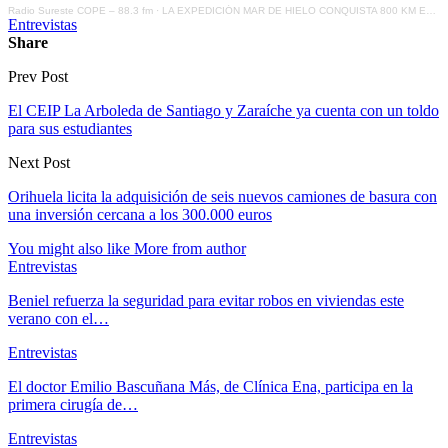
Radio Sureste COPE – 88.3 fm
·
LA EXPEDICIÓN MAR DE HIELO CONQUISTA 800 KM EN EL ÁRTICO GRACIAS A 3 ESPAÑOLES, UNO DE ELLOS DE SANTOMERA
Entrevistas
Share
Prev Post
El CEIP La Arboleda de Santiago y Zaraíche ya cuenta con un toldo
para sus estudiantes
Next Post
Orihuela licita la adquisición de seis nuevos camiones de basura con
una inversión cercana a los 300.000 euros
You might also like
More from author
Entrevistas
Beniel refuerza la seguridad para evitar robos en viviendas este
verano con el…
Entrevistas
El doctor Emilio Bascuñana Más, de Clínica Ena, participa en la
primera cirugía de…
Entrevistas