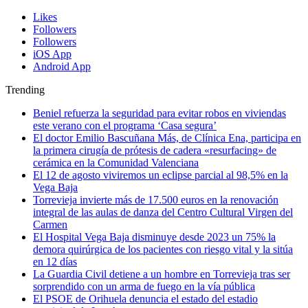
Likes
Followers
Followers
iOS App
Android App
Trending
Beniel refuerza la seguridad para evitar robos en viviendas
este verano con el programa ‘Casa segura’
El doctor Emilio Bascuñana Más, de Clínica Ena, participa en
la primera cirugía de prótesis de cadera «resurfacing» de
cerámica en la Comunidad Valenciana
El 12 de agosto viviremos un eclipse parcial al 98,5% en la
Vega Baja
Torrevieja invierte más de 17.500 euros en la renovación
integral de las aulas de danza del Centro Cultural Virgen del
Carmen
El Hospital Vega Baja disminuye desde 2023 un 75% la
demora quirúrgica de los pacientes con riesgo vital y la sitúa
en 12 días
La Guardia Civil detiene a un hombre en Torrevieja tras ser
sorprendido con un arma de fuego en la vía pública
El PSOE de Orihuela denuncia el estado del estadio