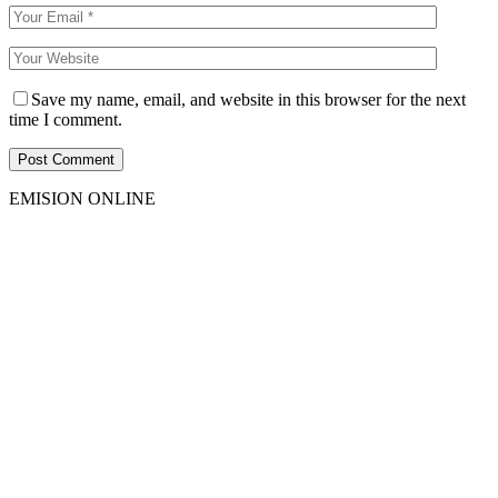
Save my name, email, and website in this browser for the next
time I comment.
EMISION ONLINE
HTML5
RADIO
PLAYER
PLUGIN
WITH
REAL
VISUALIZER
powered
by
Sodah
Webdesign
Dexheim