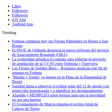
Likes
Followers
Followers
iOS App
Android App
Trending
Fortuna comienza hoy sus Fiestas Patronales en Honor a San
Roque
El PSOE de Orihuela denuncia la nueva prórroga del servicio
de Aparcamiento Regulado (ORA)
La Generalitat adjudica el contrato para redactar el proyecto
de ampliación de la CV-95 entre Orihuela y Torrevieja
Las Fiestas de Sodales Íbero – Romanos arrancan este fin de
semana en Fortuna
‘Martita y Tomás’ ya juegan en la Plaza de la Hispanidad de
Beniel
Sanidad llama a observar el eclipse solar del 12 de agosto con
protección homologada y a planificar los desplazamientos
Abanilla y MEMPLEO unen fuerzas para que la movilidad
no sea una barrera
El Ayuntamiento de Murcia impulsa el recinto ferial de
Cabezo de Torres