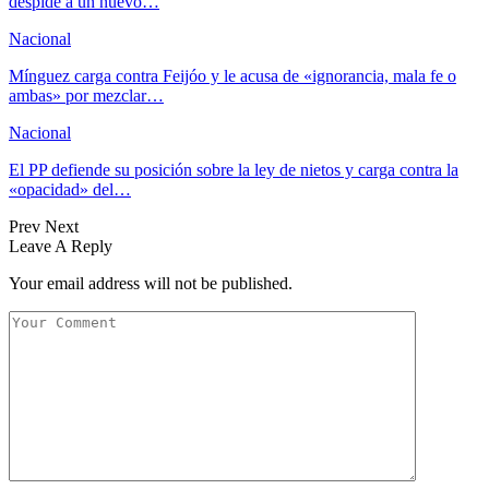
despide a un nuevo…
Nacional
Mínguez carga contra Feijóo y le acusa de «ignorancia, mala fe o
ambas» por mezclar…
Nacional
El PP defiende su posición sobre la ley de nietos y carga contra la
«opacidad» del…
Prev
Next
Leave A Reply
Your email address will not be published.