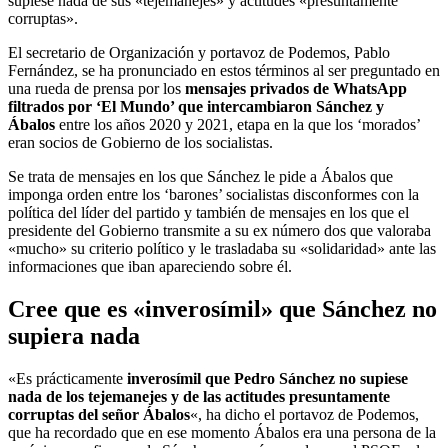
supiese nada de sus «tejemanejes» y actitudes «presuntamente
corruptas».
El secretario de Organización y portavoz de Podemos, Pablo
Fernández, se ha pronunciado en estos términos al ser preguntado en
una rueda de prensa por los
mensajes privados de WhatsApp
filtrados por ‘El Mundo’ que intercambiaron Sánchez y
Ábalos
entre los años 2020 y 2021, etapa en la que los ‘morados’
eran socios de Gobierno de los socialistas.
Se trata de mensajes en los que Sánchez le pide a Ábalos que
imponga orden entre los ‘barones’ socialistas disconformes con la
política del líder del partido y también de mensajes en los que el
presidente del Gobierno transmite a su ex número dos que valoraba
«mucho» su criterio político y le trasladaba su «solidaridad» ante las
informaciones que iban apareciendo sobre él.
Cree que es «inverosímil» que Sánchez no
supiera nada
«Es prácticamente
inverosímil que Pedro Sánchez no supiese
nada de los tejemanejes y de las actitudes presuntamente
corruptas del señor Ábalos
«, ha dicho el portavoz de Podemos,
que ha recordado que en ese momento Ábalos era una persona de la