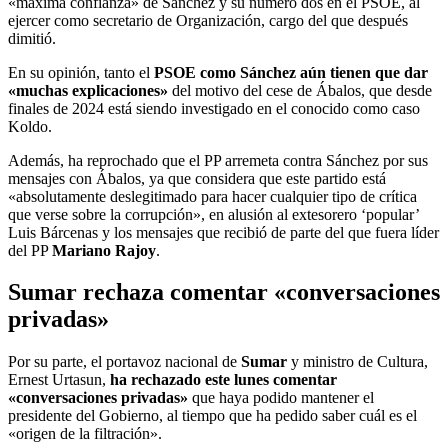
«máxima confianza» de Sánchez y su número dos en el PSOE, al
ejercer como secretario de Organización, cargo del que después
dimitió.
En su opinión, tanto el
PSOE como Sánchez aún tienen que dar
«muchas explicaciones»
del motivo del cese de Ábalos, que desde
finales de 2024 está siendo investigado en el conocido como caso
Koldo.
Además, ha reprochado que el PP arremeta contra Sánchez por sus
mensajes con Ábalos, ya que considera que este partido está
«absolutamente deslegitimado para hacer cualquier tipo de crítica
que verse sobre la corrupción», en alusión al extesorero ‘popular’
Luis Bárcenas y los mensajes que recibió de parte del que fuera líder
del PP
Mariano Rajoy
.
Sumar rechaza comentar «conversaciones
privadas»
Por su parte, el portavoz nacional de
Sumar
y ministro de Cultura,
Ernest Urtasun,
ha rechazado este lunes comentar
«conversaciones privadas»
que haya podido mantener el
presidente del Gobierno, al tiempo que ha pedido saber cuál es el
«origen de la filtración».