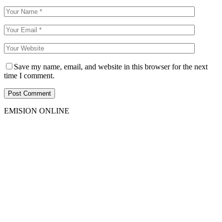
Save my name, email, and website in this browser for the next
time I comment.
EMISION ONLINE
HTML5
RADIO
PLAYER
PLUGIN
WITH
REAL
VISUALIZER
powered
by
Sodah
Webdesign
Dexheim